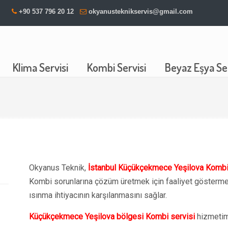
+90 537 796 20 12
okyanusteknikservis@gmail.com
Klima Servisi
Kombi Servisi
Beyaz Eşya Ser
Okyanus Teknik,
İstanbul Küçükçekmece Yeşilova Kombi
Kombi sorunlarına çözüm üretmek için faaliyet göstermek
ısınma ihtiyacının karşılanmasını sağlar.
Küçükçekmece Yeşilova bölgesi Kombi servisi
hizmetim