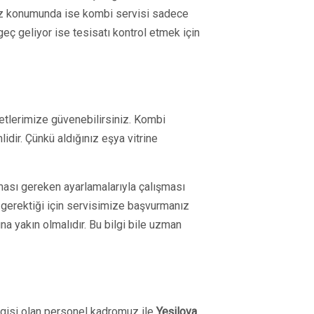
 Yaz konumunda ise kombi servisi sadece
eç geliyor ise tesisatı kontrol etmek için
etlerimize güvenebilirsiniz. Kombi
idir. Çünkü aldığınız eşya vitrine
ması gereken ayarlamalarıyla çalışması
 gerektiği için servisimize başvurmanız
a yakın olmalıdır. Bu bilgi bile uzman
lgisi olan personel kadromuz ile
Yeşilova