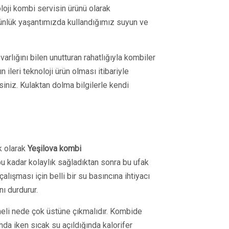
oloji kombi servisin ürünü olarak
nlük yaşantımızda kullandığımız suyun ve
arlığını bilen unutturan rahatlığıyla kombiler
 ileri teknoloji ürün olması itibariyle
iniz. Kulaktan dolma bilgilerle kendi
k olarak
Yeşilova kombi
 kadar kolaylık sağladıktan sonra bu ufak
lışması için belli bir su basıncına ihtiyacı
ı durdurur.
şmeli nede çok üstüne çıkmalıdır. Kombide
da iken sıcak su açıldığında kalorifer