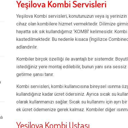
Yeşilova Kombi Servisleri
Yeşilova Kombi servisleri, konutunuzun veya iş yerinizin ı
cihaz olan kombilere hizmet vermektedir. Dilimize girmi
hayatta sık sık kullandığımız ‘KOMBİ’ kelimesidir. Kombi 
kastedilmektedir. Bu nedenle kısaca (İngilizce Combined
adlandırılır.
Kombiler birçok özelliği ile avantajlı bir sistemdir. Boyutlar
istediğiniz yere montaj edilebilir, bunun yanı sıra sessiz 
getirme şansı tanır.
a
Kombi servisleri, kombi kullanıcısına bireysel ısınma ö
kullandığınız kadar ücret ödersiniz. Ayrıca sıcak su kull
olarak kullanmanızı sağlar. Sıcak su kullanımı için ayrı b
ek ücret ödemenize gerek kalmaz. Kombiler diğer ısınma
lı
Yeşilova Kombi Ustası