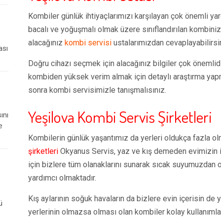
Kombiler günlük ihtiyaçlarımızı karşılayan çok önemli yar
bacalı ve yoğuşmalı olmak üzere sınıflandırılan kombinizi
alacağınız
kombi servisi
ustalarımızdan cevaplayabilirsi
ası
Doğru cihazı seçmek için alacağınız bilgiler çok önemli
kombiden yüksek verim almak için detaylı araştırma yapm
sonra kombi servisimizle tanışmalısınız.
Yeşilova Kombi Servis Şirketleri
ını
e
Kombilerin günlük yaşantımız da yerleri oldukça fazla ol
şirketleri
Okyanus Servis, yaz ve kış demeden evimizin i
için bizlere tüm olanaklarını sunarak sıcak suyumuzdan o
yardımcı olmaktadır.
Kış aylarının soğuk havaların da bizlere evin içerisin de y
ü
yerlerinin olmazsa olması olan kombiler kolay kullanımlar