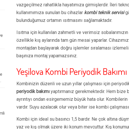
vazgeçilmez rahatlıkla hayatımıza girmişlerdir. İleri tekn
kullanımımıza sunulan bu cihazlar
kombi teknik servisi
gü
bulunduğumuz ortamın ısıtmasını sağlamaktadır.
Isıtma için kullanılan zahmetli ve verimsiz sobalarımızın v
ve
özellikle kış aylarında tam gün mesai yaparlar. Cihazımızın
montajdan başlayarak doğru işlemler sıralaması izlemelis
başınıza montaj yapamazsınız.
Yeşilova Kombi Periyodik Bakımı
le
.
Kombinizin düzenli ve uzun yıllar çalışması için periyodi
periyodik bakımı
yaptırmanız gerekmektedir. Hem bize bu
ayrıntıyı ondan esirgememiz büyük hata olur. Kombilerin ça
vardır. Suyu azalacak olur veya biter ise kombi çalışmasın
mli
Kombi için ideal su basıncı 1,5 bardır. Ne çok altına dü
yaz ve kış olmak üzere iki konum mevcuttur. Kış konumun