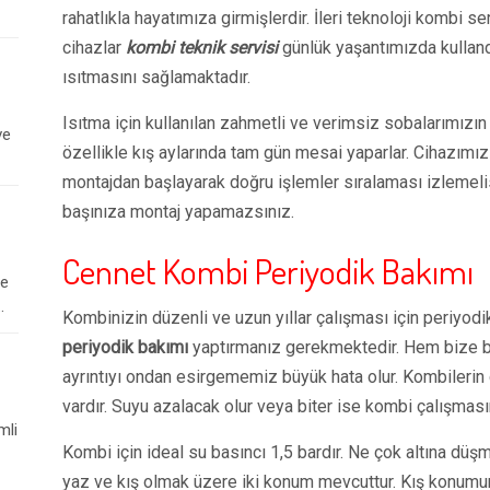
rahatlıkla hayatımıza girmişlerdir. İleri teknoloji kombi 
cihazlar
kombi teknik servisi
günlük yaşantımızda kullan
ısıtmasını sağlamaktadır.
Isıtma için kullanılan zahmetli ve verimsiz sobalarımızın v
ve
özellikle kış aylarında tam gün mesai yaparlar. Cihazımızın
montajdan başlayarak doğru işlemler sıralaması izlemelis
başınıza montaj yapamazsınız.
Cennet Kombi Periyodik Bakımı
le
.
Kombinizin düzenli ve uzun yıllar çalışması için periyodi
periyodik bakımı
yaptırmanız gerekmektedir. Hem bize bu
ayrıntıyı ondan esirgememiz büyük hata olur. Kombilerin ça
vardır. Suyu azalacak olur veya biter ise kombi çalışmasın
mli
Kombi için ideal su basıncı 1,5 bardır. Ne çok altına dü
yaz ve kış olmak üzere iki konum mevcuttur. Kış konumun