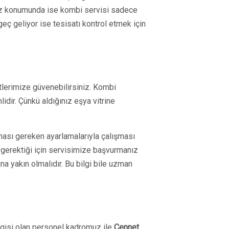
 Yaz konumunda ise kombi servisi sadece
eç geliyor ise tesisatı kontrol etmek için
tlerimize güvenebilirsiniz. Kombi
idir. Çünkü aldığınız eşya vitrine
ması gereken ayarlamalarıyla çalışması
 gerektiği için servisimize başvurmanız
a yakın olmalıdır. Bu bilgi bile uzman
lgisi olan personel kadromuz ile
Cennet