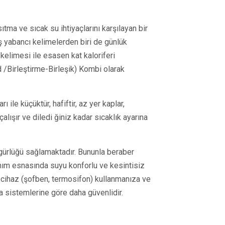
tma ve sıcak su ihtiyaçlarını karşılayan bir
ş yabancı kelimelerden biri de günlük
kelimesi ile esasen kat kaloriferi
 /Birleştirme-Birleşik) Kombi olarak
ı ile küçüktür, hafiftir, az yer kaplar,
çalışır ve diledi ğiniz kadar sıcaklık ayarına
zgürlüğü sağlamaktadır. Bununla beraber
anım esnasında suyu konforlu ve kesintisiz
ir cihaz (şofben, termosifon) kullanmanıza ve
 sistemlerine göre daha güvenlidir.