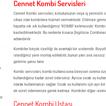
Cennet Kombi Servisleri
Cennet Kombi servisleri, konutunuzun veya iş yerinizin ısı
cihaz olan kombilere hizmet vermektedir. Dilimize girmi
hayatta sık sık kullandığımız ‘KOMBİ’ kelimesidir. Kombi 
kastedilmektedir. Bu nedenle kısaca (İngilizce Combined
adlandırılır.
Kombiler birçok özelliği ile avantajlı bir sistemdir. Boyutlar
istediğiniz yere montaj edilebilir, bunun yanı sıra sessiz 
getirme şansı tanır.
a
Kombi servisleri, kombi kullanıcısına bireysel ısınma ö
kullandığınız kadar ücret ödersiniz. Ayrıca sıcak su kull
olarak kullanmanızı sağlar. Sıcak su kullanımı için ayrı b
ek ücret ödemenize gerek kalmaz. Kombiler diğer ısınma
lı
Cennet Kombi Ustası