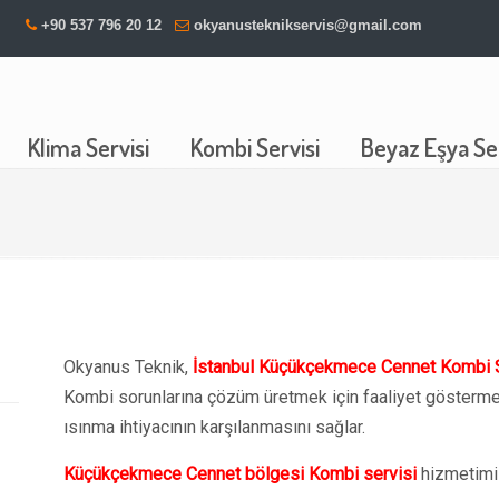
+90 537 796 20 12
okyanusteknikservis@gmail.com
Klima Servisi
Kombi Servisi
Beyaz Eşya Ser
Okyanus Teknik,
İstanbul Küçükçekmece Cennet Kombi S
Kombi sorunlarına çözüm üretmek için faaliyet göstermek
ısınma ihtiyacının karşılanmasını sağlar.
Küçükçekmece Cennet bölgesi Kombi servisi
hizmetimiz