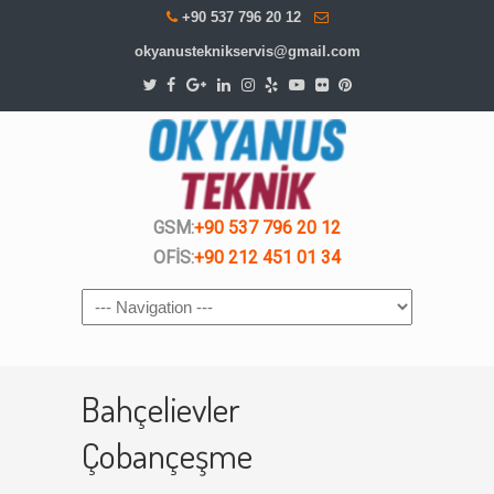
+90 537 796 20 12
okyanusteknikservis@gmail.com
GSM:
+90 537 796 20 12
OFİS:
+90 212 451 01 34
Navigation
Bahçelievler
Çobançeşme