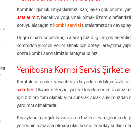
Kombiler günlük ihtiyaçlarımızı karşılayan çok önemli yar
ustalarımız
, bacalı ve yoğuşmalı olmak üzere sınıflandırıl
soruyu alacağınız
kombi servisi
ustalarımızdan cevaplaya
ası
Doğru cihazı seçmek için alacağınız bilgiler çok önemli
kombiden yüksek verim almak için detaylı araştırma yapm
sonra kombi servisimizle tanışmalısınız.
Yenibosna Kombi Servis Şirketler
ını
e
Kombilerin günlük yaşantımız da yerleri oldukça fazla ol
şirketleri
Okyanus Servis, yaz ve kış demeden evimizin i
için bizlere tüm olanaklarını sunarak sıcak suyumuzdan o
yardımcı olmaktadır.
Kış aylarının soğuk havaların da bizlere evin içerisin de y
ü
yerlerinin olmazsa olması olan kombiler kolay kullanımlar