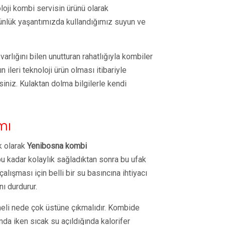
oloji kombi servisin ürünü olarak
nlük yaşantımızda kullandığımız suyun ve
arlığını bilen unutturan rahatlığıyla kombiler
 ileri teknoloji ürün olması itibariyle
iniz. Kulaktan dolma bilgilerle kendi
mı
k olarak
Yenibosna kombi
 kadar kolaylık sağladıktan sonra bu ufak
lışması için belli bir su basıncına ihtiyacı
ı durdurur.
şmeli nede çok üstüne çıkmalıdır. Kombide
da iken sıcak su açıldığında kalorifer