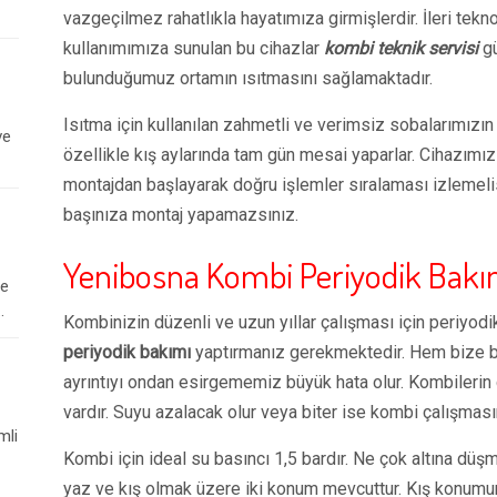
vazgeçilmez rahatlıkla hayatımıza girmişlerdir. İleri tekn
kullanımımıza sunulan bu cihazlar
kombi teknik servisi
gü
bulunduğumuz ortamın ısıtmasını sağlamaktadır.
Isıtma için kullanılan zahmetli ve verimsiz sobalarımızın v
ve
özellikle kış aylarında tam gün mesai yaparlar. Cihazımızın
montajdan başlayarak doğru işlemler sıralaması izlemelis
başınıza montaj yapamazsınız.
Yenibosna Kombi Periyodik Bakı
le
.
Kombinizin düzenli ve uzun yıllar çalışması için periyodi
periyodik bakımı
yaptırmanız gerekmektedir. Hem bize bu
ayrıntıyı ondan esirgememiz büyük hata olur. Kombilerin ça
vardır. Suyu azalacak olur veya biter ise kombi çalışmasın
mli
Kombi için ideal su basıncı 1,5 bardır. Ne çok altına dü
yaz ve kış olmak üzere iki konum mevcuttur. Kış konumun