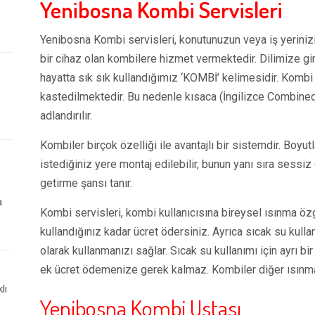
Yenibosna Kombi Servisleri
Yenibosna Kombi servisleri, konutunuzun veya iş yerinizin
bir cihaz olan kombilere hizmet vermektedir. Dilimize gi
hayatta sık sık kullandığımız ‘KOMBİ’ kelimesidir. Kombi 
kastedilmektedir. Bu nedenle kısaca (İngilizce Combined
adlandırılır.
Kombiler birçok özelliği ile avantajlı bir sistemdir. Boyutlar
istediğiniz yere montaj edilebilir, bunun yanı sıra sessiz 
getirme şansı tanır.
a
Kombi servisleri, kombi kullanıcısına bireysel ısınma ö
kullandığınız kadar ücret ödersiniz. Ayrıca sıcak su kull
olarak kullanmanızı sağlar. Sıcak su kullanımı için ayrı b
ek ücret ödemenize gerek kalmaz. Kombiler diğer ısınma
lı
Yenibosna Kombi Ustası