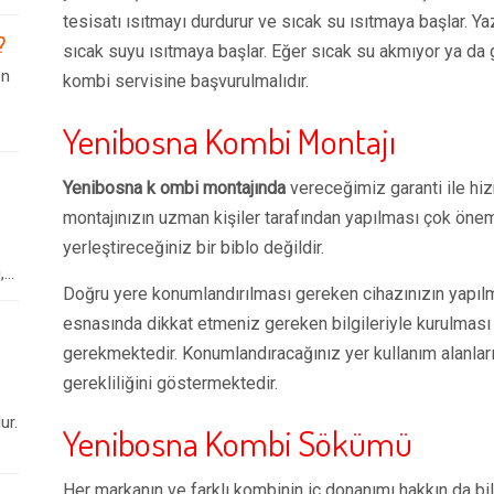
tesisatı ısıtmayı durdurur ve sıcak su ısıtmaya başlar.
?
sıcak suyu ısıtmaya başlar. Eğer sıcak su akmıyor ya da g
en
kombi servisine başvurulmalıdır.
Yenibosna Kombi Montajı
Yenibosna k ombi montajında
vereceğimiz garanti ile hi
montajınızın uzman kişiler tarafından yapılması çok öneml
yerleştireceğiniz bir biblo değildir.
..
Doğru yere konumlandırılması gereken cihazınızın yapıl
esnasında dikkat etmeniz gereken bilgileriyle kurulması
gerekmektedir. Konumlandıracağınız yer kullanım alanların
gerekliliğini göstermektedir.
ur.
Yenibosna Kombi Sökümü
Her markanın ve farklı kombinin iç donanımı hakkın da bi