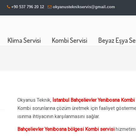
+90 537 796 20 12
okyanusteknikservis@gmail.com
Klima Servisi
Kombi Servisi
Beyaz Eşya Ser
Okyanus Teknik,
İstanbul Bahçelievler Yenibosna Kombi 
Kombi sorunlarına çözüm üretmek için faaliyet göstermek
ısınma ihtiyacının karşılanmasını sağlar.
Bahçelievler Yenibosna bölgesi Kombi servisi
hizmetimi