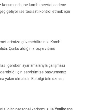
 Yaz konumunda ise kombi servisi sadece
eç geliyor ise tesisatı kontrol etmek için
zmetlerimize güvenebilirsiniz. Kombi
idir. Çünkü aldığınız eşya vitrine
ması gereken ayarlamalarıyla çalışması
 gerektiği için servisimize başvurmanız
a yakın olmalıdır. Bu bilgi bile uzman
lgisi olan personel kadromuz ile
Yenibosna