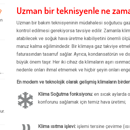
Uzman bir teknisyenle ne zaman
?
en
Uzman bir bakım teknisyeninin müdahalesi soğutucu gaz 
kontrol edilmesi gerekiyorsa tavsiye edilir. Zamanla klim
atabilecek ve soğuk hava üretme kabiliyetini önemli ölçü
maruz kalma eğilimindedir. Bir klimaya gaz takviye etmek
faturasından tasarruf sağlar. Ayrıca, kondansatörün ve dış
büyük önem taşır. Her iki cihaz da klimaların aşırı ısınmad
nedenle onları ihmal etmemek ve hiçbir şeyin onları eng
..
En modern ve teknolojik olarak gelişmiş klimaların birden 
Klima Soğutma fonksiyonu:
en sıcak aylarda 
konforunu sağlamak için temiz hava üretimi;
ur.
Klima ısıtma işlevi:
işlemi tersine çevirme (ıs