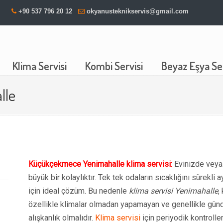
+90 537 796 20 12
okyanusteknikservis@gmail.com
Klima Servisi
Kombi Servisi
Beyaz Eşya Ser
lle
Küçükçekmece Yenimahalle klima servisi:
Evinizde veya 
büyük bir kolaylıktır. Tek tek odaların sıcaklığını sürek
için ideal çözüm. Bu nedenle
klima servisi Yenimahalle
,
özellikle klimalar olmadan yapamayan ve genellikle günde 
alışkanlık olmalıdır.
Klima servisi
için periyodik kontrolle