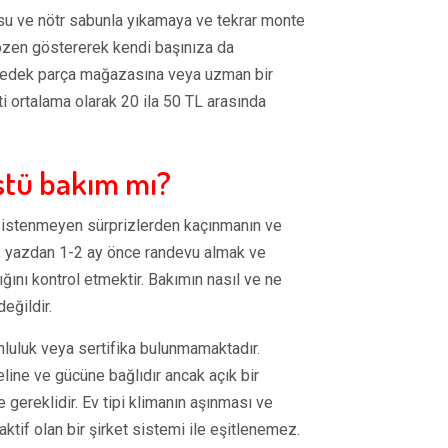
i su ve nötr sabunla yıkamaya ve tekrar monte
zen göstererek kendi başınıza da
bir yedek parça mağazasına veya uzman bir
i ortalama olarak 20 ila 50 TL arasında
stü bakım mı?
k, istenmeyen sürprizlerden kaçınmanın ve
an, yazdan 1-2 ay önce randevu almak ve
ığını kontrol etmektir. Bakımın nasıl ve ne
eğildir.
runluluk veya sertifika bulunmamaktadır.
line ve gücüne bağlıdır ancak açık bir
 gereklidir. Ev tipi klimanın aşınması ve
if olan bir şirket sistemi ile eşitlenemez.