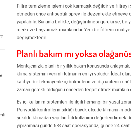
Filtre temizleme işlemi çok karmaşık değildir ve filtrey
etmeden önce antiseptik sprey ile dezenfekte etmeye ö
yapılabilir. Bununla birlikte, değiştirilmesi gerekirse, 
merkeze başvurmak mümkündür. Yeni bir filtrenin maliyet
ve
değişmektedir.
Planlı bakım mı yoksa olağanü
Montajcınızla planlı bir yıllık bakım konusunda anlaşma
klima sistemini verimli tutmanın en iyi yoludur. İdeal ol
le
kalifiye bir teknisyenle iç bölmelerin ve dış ünitenin sağl
.
zaman gerekli olduğunu önceden tespit etmek mümkün d
Ev içi kullanım sistemleri ile ilgili herhangi bir yasal zo
Periyodik kontrollerin sıklığı büyük ölçüde klimanın mode
mli
şekilde klimadan yapılan fiili kullanımı değerlendirmek de
yıpranması günde 6-8 saat operasyonda, günde 24 saat akt