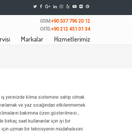
GSM:
+90 537 796 20 12
OFİS:
+90 212 451 01 34
visi
Markalar
Hizmetlerimiz
iş yerinizde klima sistemine sahip olmak
li ayarlamak ve yaz sıcağından etkilenmemek
 klimaların bakımına özen gösterilmesi ,
birkaç saat kullananlar için iyi bir
r için uzman bir teknisyenin müdahalesini