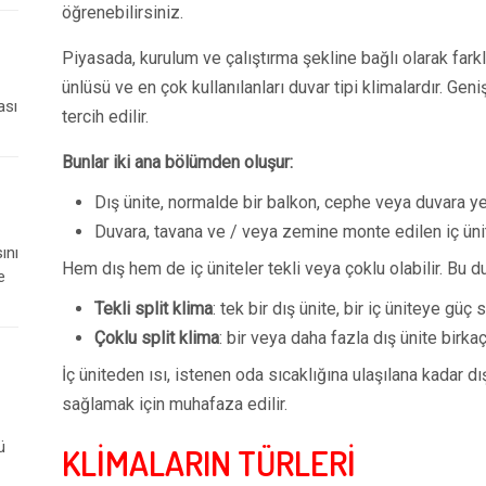
öğrenebilirsiniz.
Piyasada, kurulum ve çalıştırma şekline bağlı olarak farklı
ünlüsü ve en çok kullanılanları duvar tipi klimalardır. Geni
ası
tercih edilir.
Bunlar iki ana bölümden oluşur:
Dış ünite, normalde bir balkon, cephe veya duvara yerl
Duvara, tavana ve / veya zemine monte edilen iç üni
ını
Hem dış hem de iç üniteler tekli veya çoklu olabilir. Bu
e
Tekli split klima
: tek bir dış ünite, bir iç üniteye güç 
Çoklu split klima
: bir veya daha fazla dış ünite birka
İç üniteden ısı, istenen oda sıcaklığına ulaşılana kadar dı
sağlamak için muhafaza edilir.
ü
KLİMALARIN TÜRLERİ