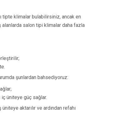
 tipte klimalar bulabilirsiniz, ancak en
ş alanlarda salon tipi klimalar daha fazla
eştirilir;
te.
 durumda şunlardan bahsediyoruz:
sağlar;
ç iç üniteye güç sağlar.
ş üniteye aktarılır ve ardından refahı