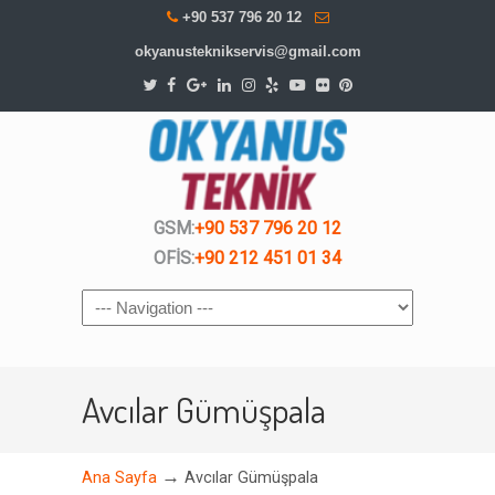
+90 537 796 20 12
okyanusteknikservis@gmail.com
GSM:
+90 537 796 20 12
OFİS:
+90 212 451 01 34
Navigation
Avcılar Gümüşpala
→
Ana Sayfa
Avcılar Gümüşpala