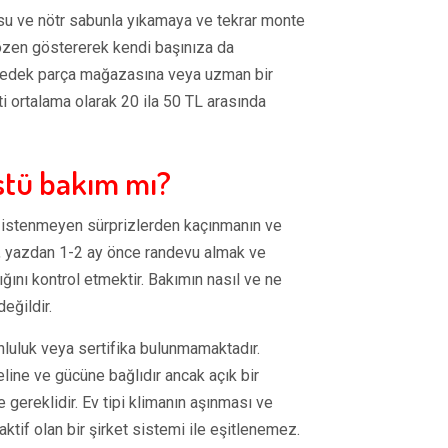
i su ve nötr sabunla yıkamaya ve tekrar monte
zen göstererek kendi başınıza da
bir yedek parça mağazasına veya uzman bir
i ortalama olarak 20 ila 50 TL arasında
stü bakım mı?
k, istenmeyen sürprizlerden kaçınmanın ve
an, yazdan 1-2 ay önce randevu almak ve
ığını kontrol etmektir. Bakımın nasıl ve ne
eğildir.
runluluk veya sertifika bulunmamaktadır.
line ve gücüne bağlıdır ancak açık bir
 gereklidir. Ev tipi klimanın aşınması ve
if olan bir şirket sistemi ile eşitlenemez.