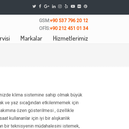
GSM:
+90 537 796 20 12
OFİS:
+90 212 451 01 34
visi
Markalar
Hizmetlerimiz
inizde klima sistemine sahip olmak büyük
lamak ve yaz sıcağından etkilenmemek için
 bakımına özen gösterilmesi , özellikle
t kullananlar için iyi bir alışkanlık
man bir teknisyenin müdahalesini istemek,