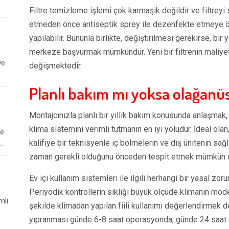
Filtre temizleme işlemi çok karmaşık değildir ve filtrey
etmeden önce antiseptik sprey ile dezenfekte etmeye ö
yapılabilir. Bununla birlikte, değiştirilmesi gerekirse, 
merkeze başvurmak mümkündür. Yeni bir filtrenin maliyet
ve
değişmektedir.
Planlı bakım mı yoksa olağanü
Montajcınızla planlı bir yıllık bakım konusunda anlaşma
klima sistemini verimli tutmanın en iyi yoludur. İdeal ol
le
kalifiye bir teknisyenle iç bölmelerin ve dış ünitenin sağl
.
zaman gerekli olduğunu önceden tespit etmek mümkün d
Ev içi kullanım sistemleri ile ilgili herhangi bir yasal zo
Periyodik kontrollerin sıklığı büyük ölçüde klimanın mode
mli
şekilde klimadan yapılan fiili kullanımı değerlendirmek de
yıpranması günde 6-8 saat operasyonda, günde 24 saat akt