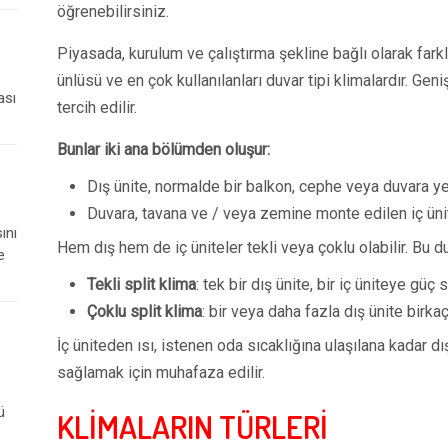
öğrenebilirsiniz.
Piyasada, kurulum ve çalıştırma şekline bağlı olarak farklı
ünlüsü ve en çok kullanılanları duvar tipi klimalardır. Geni
ası
tercih edilir.
Bunlar iki ana bölümden oluşur:
Dış ünite, normalde bir balkon, cephe veya duvara yerl
Duvara, tavana ve / veya zemine monte edilen iç üni
ını
Hem dış hem de iç üniteler tekli veya çoklu olabilir. Bu
e
Tekli split klima
: tek bir dış ünite, bir iç üniteye güç 
Çoklu split klima
: bir veya daha fazla dış ünite birka
İç üniteden ısı, istenen oda sıcaklığına ulaşılana kadar dı
sağlamak için muhafaza edilir.
ü
KLİMALARIN TÜRLERİ