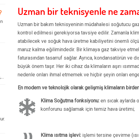
Uzman bir teknisyenle ne zaman
?
en
Uzman bir bakım teknisyeninin müdahalesi soğutucu gaz 
kontrol edilmesi gerekiyorsa tavsiye edilir. Zamanla klim
atabilecek ve soğuk hava üretme kabiliyetini önemli ölçü
maruz kalma eğilimindedir. Bir klimaya gaz takviye etmek
faturasından tasarruf sağlar. Ayrıca, kondansatörün ve dış
büyük önem taşır. Her iki cihaz da klimaların aşırı ısınmad
nedenle onları ihmal etmemek ve hiçbir şeyin onları eng
..
En modern ve teknolojik olarak gelişmiş klimaların birden 
Klima Soğutma fonksiyonu:
en sıcak aylarda 
konforunu sağlamak için temiz hava üretimi;
ur.
Klima ısıtma işlevi:
işlemi tersine çevirme (ıs