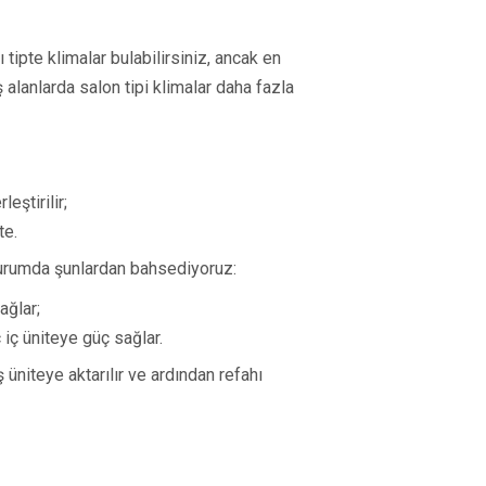
 tipte klimalar bulabilirsiniz, ancak en
ş alanlarda salon tipi klimalar daha fazla
eştirilir;
te.
 durumda şunlardan bahsediyoruz:
sağlar;
ç iç üniteye güç sağlar.
ş üniteye aktarılır ve ardından refahı