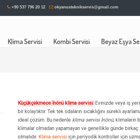
+90 537 796 20 12
okyanusteknikservis@gmail.com
Klima Servisi
Kombi Servisi
Beyaz Eşya Ser
Küçükçekmece İnönü klima servisi:
Evinizde veya iş yer
bir kolaylıktır. Tek tek odaların sıcaklığını sürekli ayar
ideal çözüm. Bu nedenle
klima servisi İnönü
, klimaların
klimalar olmadan yapamayan ve genellikle günde birkaç saa
olmalıdır.
Klima servisi
için periyodik kontroller için uz