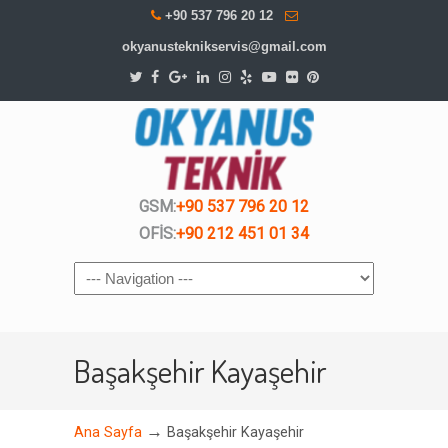
+90 537 796 20 12
okyanusteknikservis@gmail.com
GSM:
+90 537 796 20 12
OFİS:
+90 212 451 01 34
Navigation
Başakşehir Kayaşehir
→
Ana Sayfa
Başakşehir Kayaşehir