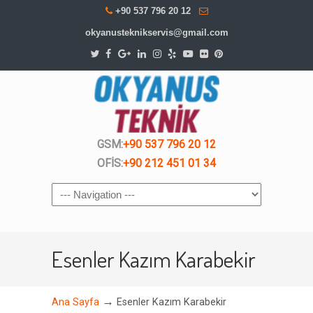
+90 537 796 20 12
okyanusteknikservis@gmail.com
GSM:
+90 537 796 20 12
OFİS:
+90 212 451 01 34
Navigation
Esenler Kazım Karabekir
→
Ana Sayfa
Esenler Kazım Karabekir