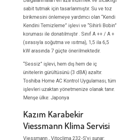
Dalgalanmaları en aza indirmek ve sıcaklığı
sabit tutmak için tasarlanmıştır. Su ve toz
birikmesini önlemeye yardımcı olan “Kendi
Kendini Temizleme” işlevi ve “Sihirli Bobin”
koruması ile donatılmıştır . Sınıf A ++ / A +
(sırasıyla soğutma ve ısıtma), 1,5 ila 6,5 ​​
kW arasında 7 güçte önerilmektedir.
“Sessiz” işlevi, hem dış hem de iç
ünitelerin gürültüsünü (3 dBA) azaltır.
Toshiba Home AC Kontrol Uygulaması, tüm
işlevleri uzaktan yönetmenize olanak tanır.
Menşe ülke: Japonya
Kazım Karabekir
Viessmann Klima Servisi
Viessmann , Vitoclima 232-S’yi sunar: