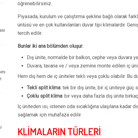
öğrenebilirsiniz.
Piyasada, kurulum ve çalıştırma şekline bağlı olarak farklı
ünlüsü ve en çok kullanılanları duvar tipi klimalardır. Geni
ası
tercih edilir.
Bunlar iki ana bölümden oluşur:
Dış ünite, normalde bir balkon, cephe veya duvara yerl
Duvara, tavana ve / veya zemine monte edilen iç üni
ını
Hem dış hem de iç üniteler tekli veya çoklu olabilir. Bu
e
Tekli split klima
: tek bir dış ünite, bir iç üniteye güç 
Çoklu split klima
: bir veya daha fazla dış ünite birka
İç üniteden ısı, istenen oda sıcaklığına ulaşılana kadar dı
sağlamak için muhafaza edilir.
ü
KLİMALARIN TÜRLERİ