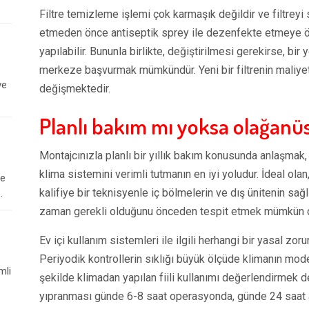
Filtre temizleme işlemi çok karmaşık değildir ve filtrey
etmeden önce antiseptik sprey ile dezenfekte etmeye ö
yapılabilir. Bununla birlikte, değiştirilmesi gerekirse, 
merkeze başvurmak mümkündür. Yeni bir filtrenin maliyet
ve
değişmektedir.
Planlı bakım mı yoksa olağanü
Montajcınızla planlı bir yıllık bakım konusunda anlaşma
klima sistemini verimli tutmanın en iyi yoludur. İdeal ol
le
kalifiye bir teknisyenle iç bölmelerin ve dış ünitenin sağl
.
zaman gerekli olduğunu önceden tespit etmek mümkün d
Ev içi kullanım sistemleri ile ilgili herhangi bir yasal zo
Periyodik kontrollerin sıklığı büyük ölçüde klimanın mode
mli
şekilde klimadan yapılan fiili kullanımı değerlendirmek de
yıpranması günde 6-8 saat operasyonda, günde 24 saat akt