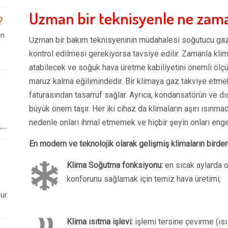
Uzman bir teknisyenle ne zaman
?
en
Uzman bir bakım teknisyeninin müdahalesi soğutucu gaz 
kontrol edilmesi gerekiyorsa tavsiye edilir. Zamanla klim
atabilecek ve soğuk hava üretme kabiliyetini önemli ölçü
maruz kalma eğilimindedir. Bir klimaya gaz takviye etmek
faturasından tasarruf sağlar. Ayrıca, kondansatörün ve dış
büyük önem taşır. Her iki cihaz da klimaların aşırı ısınmad
nedenle onları ihmal etmemek ve hiçbir şeyin onları eng
..
En modern ve teknolojik olarak gelişmiş klimaların birden 
Klima Soğutma fonksiyonu:
en sıcak aylarda 
konforunu sağlamak için temiz hava üretimi;
ur.
Klima ısıtma işlevi:
işlemi tersine çevirme (ıs