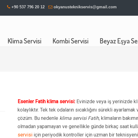
+90 537 796 20 12
okyanusteknikservis@gmail.com
Klima Servisi
Kombi Servisi
Beyaz Eşya Ser
Esenler Fatih klima servisi:
Evinizde veya iş yerinizde k
kolaylıktır. Tek tek odaların sıcaklığını sürekli ayarlama
çözüm. Bu nedenle
klima servisi Fatih
, klimaların bakımı
olmadan yapamayan ve genellikle günde birkaç saat kullanan
servisi
için periyodik kontroller için uzman bir teknisyen