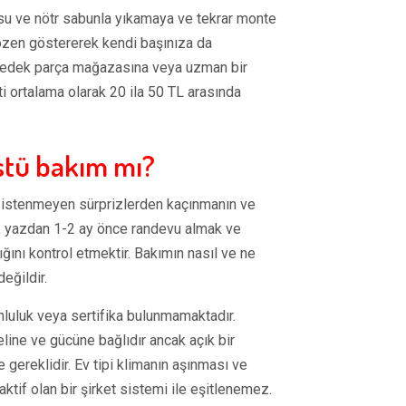
i su ve nötr sabunla yıkamaya ve tekrar monte
zen göstererek kendi başınıza da
bir yedek parça mağazasına veya uzman bir
i ortalama olarak 20 ila 50 TL arasında
stü bakım mı?
k, istenmeyen sürprizlerden kaçınmanın ve
an, yazdan 1-2 ay önce randevu almak ve
ığını kontrol etmektir. Bakımın nasıl ve ne
eğildir.
runluluk veya sertifika bulunmamaktadır.
line ve gücüne bağlıdır ancak açık bir
 gereklidir. Ev tipi klimanın aşınması ve
if olan bir şirket sistemi ile eşitlenemez.