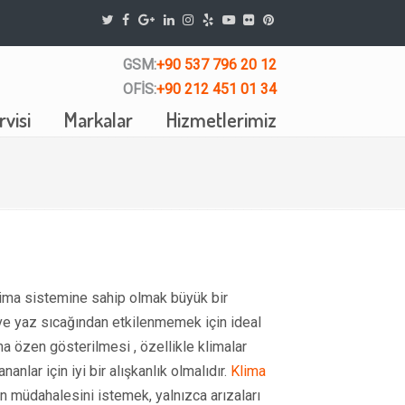
GSM:
+90 537 796 20 12
OFİS:
+90 212 451 01 34
visi
Markalar
Hizmetlerimiz
lima sistemine sahip olmak büyük bir
k ve yaz sıcağından etkilenmemek için ideal
na özen gösterilmesi , özellikle klimalar
lar için iyi bir alışkanlık olmalıdır.
Klima
in müdahalesini istemek, yalnızca arızaları