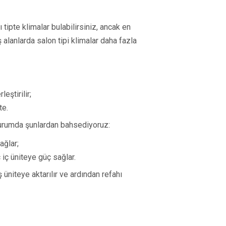
 tipte klimalar bulabilirsiniz, ancak en
ş alanlarda salon tipi klimalar daha fazla
eştirilir;
te.
 durumda şunlardan bahsediyoruz:
sağlar;
ç iç üniteye güç sağlar.
ş üniteye aktarılır ve ardından refahı