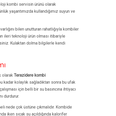
oloji kombi servisin ürünü olarak
nlük yaşantımızda kullandığımız suyun ve
arlığını bilen unutturan rahatlığıyla kombiler
 ileri teknoloji ürün olması itibariyle
iniz. Kulaktan dolma bilgilerle kendi
mı
k olarak
Terazidere kombi
 kadar kolaylık sağladıktan sonra bu ufak
lışması için belli bir su basıncına ihtiyacı
ı durdurur.
şmeli nede çok üstüne çıkmalıdır. Kombide
da iken sıcak su açıldığında kalorifer