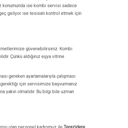
 Yaz konumunda ise kombi servisi sadece
eç geliyor ise tesisatı kontrol etmek için
zmetlerimize güvenebilirsiniz. Kombi
idir. Çünkü aldığınız eşya vitrine
ması gereken ayarlamalarıyla çalışması
 gerektiği için servisimize başvurmanız
a yakın olmalıdır. Bu bilgi bile uzman
lgisi olan personel kadromuz ile
Terazidere