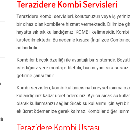
Terazidere Kombi Servisleri
Terazidere Kombi servisleri, konutunuzun veya iş yerinizi
bir cihaz olan kombilere hizmet vermektedir. Dilimize gi
hayatta sık sık kullandığımız ‘KOMBİ’ kelimesidir. Kombi 
kastedilmektedir. Bu nedenle kısaca (İngilizce Combined
adlandırılır.
Kombiler birçok özelliği ile avantajlı bir sistemdir. Boyutlar
istediğiniz yere montaj edilebilir, bunun yanı sıra sessiz 
getirme şansı tanır.
a
Kombi servisleri, kombi kullanıcısına bireysel ısınma ö
kullandığınız kadar ücret ödersiniz. Ayrıca sıcak su kull
olarak kullanmanızı sağlar. Sıcak su kullanımı için ayrı b
ek ücret ödemenize gerek kalmaz. Kombiler diğer ısınma
lı
Terazidere Kombi Ustası