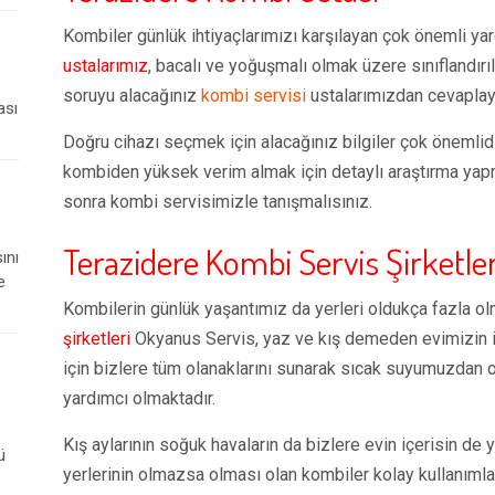
Kombiler günlük ihtiyaçlarımızı karşılayan çok önemli yar
ustalarımız
, bacalı ve yoğuşmalı olmak üzere sınıflandırıl
soruyu alacağınız
kombi servisi
ustalarımızdan cevaplaya
ası
Doğru cihazı seçmek için alacağınız bilgiler çok önemli
kombiden yüksek verim almak için detaylı araştırma yapm
sonra kombi servisimizle tanışmalısınız.
Terazidere Kombi Servis Şirketler
ını
e
Kombilerin günlük yaşantımız da yerleri oldukça fazla ol
şirketleri
Okyanus Servis, yaz ve kış demeden evimizin i
için bizlere tüm olanaklarını sunarak sıcak suyumuzdan o
yardımcı olmaktadır.
Kış aylarının soğuk havaların da bizlere evin içerisin de y
ü
yerlerinin olmazsa olması olan kombiler kolay kullanımlar