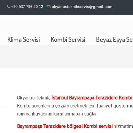
+90 537 796 20 12
okyanusteknikservis@gmail.com
Klima Servisi
Kombi Servisi
Beyaz Eşya Ser
Okyanus Teknik,
İstanbul Bayrampaşa Terazidere Kombi 
Kombi sorunlarına çözüm üretmek için faaliyet göstermek
ısınma ihtiyacının karşılanmasını sağlar.
Bayrampaşa Terazidere bölgesi Kombi servisi
hizmetimi