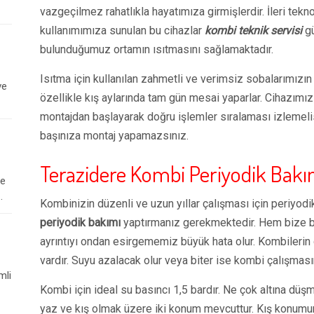
vazgeçilmez rahatlıkla hayatımıza girmişlerdir. İleri tekn
kullanımımıza sunulan bu cihazlar
kombi teknik servisi
gü
bulunduğumuz ortamın ısıtmasını sağlamaktadır.
Isıtma için kullanılan zahmetli ve verimsiz sobalarımızın v
ve
özellikle kış aylarında tam gün mesai yaparlar. Cihazımızın
montajdan başlayarak doğru işlemler sıralaması izlemelis
başınıza montaj yapamazsınız.
Terazidere Kombi Periyodik Bakı
le
.
Kombinizin düzenli ve uzun yıllar çalışması için periyodi
periyodik bakımı
yaptırmanız gerekmektedir. Hem bize bu
ayrıntıyı ondan esirgememiz büyük hata olur. Kombilerin ça
vardır. Suyu azalacak olur veya biter ise kombi çalışmasın
mli
Kombi için ideal su basıncı 1,5 bardır. Ne çok altına dü
yaz ve kış olmak üzere iki konum mevcuttur. Kış konumun