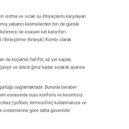
n ısıtma ve sıcak su ihtiyaçlarını karşılayan
rmiş yabancı kelimelerden biri de günlük
kelimesi ile esasen kat kaloriferi
 /Birleştirme-Birleşik) Kombi olarak
ı ile küçüktür, hafiftir, az yer kaplar,
çalışır ve diledi ğiniz kadar sıcaklık ayarına
zgürlüğü sağlamaktadır. Bununla beraber
anım esnasında suyu konforlu ve kesintisiz
ir cihaz (şofben, termosifon) kullanmanıza ve
 sistemlerine göre daha güvenlidir.