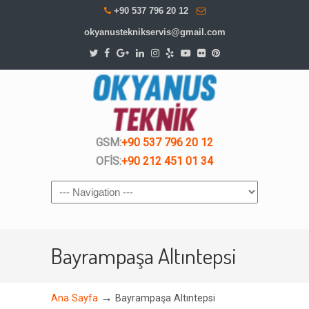
+90 537 796 20 12
okyanusteknikservis@gmail.com
GSM:
+90 537 796 20 12
OFİS:
+90 212 451 01 34
Navigation
Bayrampaşa Altıntepsi
→
Ana Sayfa
Bayrampaşa Altıntepsi