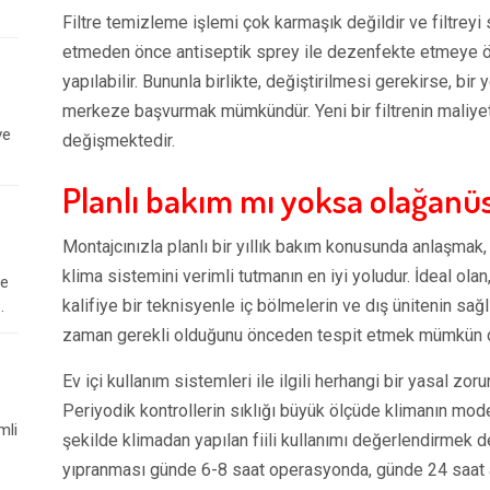
Filtre temizleme işlemi çok karmaşık değildir ve filtrey
etmeden önce antiseptik sprey ile dezenfekte etmeye ö
yapılabilir. Bununla birlikte, değiştirilmesi gerekirse, 
merkeze başvurmak mümkündür. Yeni bir filtrenin maliyet
ve
değişmektedir.
Planlı bakım mı yoksa olağanü
Montajcınızla planlı bir yıllık bakım konusunda anlaşma
klima sistemini verimli tutmanın en iyi yoludur. İdeal ol
le
kalifiye bir teknisyenle iç bölmelerin ve dış ünitenin sağl
.
zaman gerekli olduğunu önceden tespit etmek mümkün d
Ev içi kullanım sistemleri ile ilgili herhangi bir yasal zo
Periyodik kontrollerin sıklığı büyük ölçüde klimanın mode
mli
şekilde klimadan yapılan fiili kullanımı değerlendirmek de
yıpranması günde 6-8 saat operasyonda, günde 24 saat akt