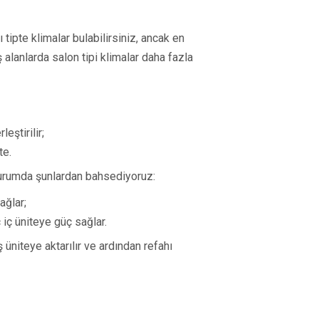
 tipte klimalar bulabilirsiniz, ancak en
ş alanlarda salon tipi klimalar daha fazla
eştirilir;
te.
 durumda şunlardan bahsediyoruz:
sağlar;
ç iç üniteye güç sağlar.
ş üniteye aktarılır ve ardından refahı