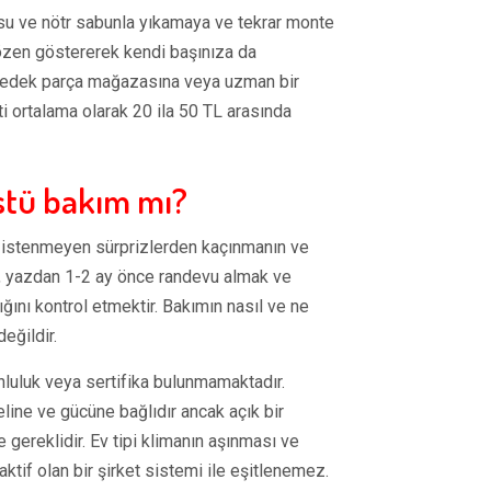
i su ve nötr sabunla yıkamaya ve tekrar monte
zen göstererek kendi başınıza da
bir yedek parça mağazasına veya uzman bir
i ortalama olarak 20 ila 50 TL arasında
stü bakım mı?
k, istenmeyen sürprizlerden kaçınmanın ve
an, yazdan 1-2 ay önce randevu almak ve
ığını kontrol etmektir. Bakımın nasıl ve ne
eğildir.
runluluk veya sertifika bulunmamaktadır.
line ve gücüne bağlıdır ancak açık bir
 gereklidir. Ev tipi klimanın aşınması ve
if olan bir şirket sistemi ile eşitlenemez.