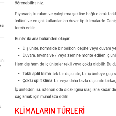
öğrenebilirsiniz.
Piyasada, kurulum ve çalıştırma şekline bağlı olarak farklı
ünlüsü ve en çok kullanılanları duvar tipi klimalardır. Geni
ası
tercih edilir.
Bunlar iki ana bölümden oluşur:
Dış ünite, normalde bir balkon, cephe veya duvara yerl
Duvara, tavana ve / veya zemine monte edilen iç üni
ını
Hem dış hem de iç üniteler tekli veya çoklu olabilir. Bu
e
Tekli split klima
: tek bir dış ünite, bir iç üniteye güç 
Çoklu split klima
: bir veya daha fazla dış ünite birka
İç üniteden ısı, istenen oda sıcaklığına ulaşılana kadar dı
sağlamak için muhafaza edilir.
ü
KLİMALARIN TÜRLERİ