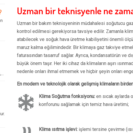
Uzman bir teknisyenle ne zaman
?
en
Uzman bir bakım teknisyeninin müdahalesi soğutucu gaz 
kontrol edilmesi gerekiyorsa tavsiye edilir. Zamanla klim
atabilecek ve soğuk hava üretme kabiliyetini önemli ölçü
maruz kalma eğilimindedir. Bir klimaya gaz takviye etmek
faturasından tasarruf sağlar. Ayrıca, kondansatörün ve dış
büyük önem taşır. Her iki cihaz da klimaların aşırı ısınmad
nedenle onları ihmal etmemek ve hiçbir şeyin onları eng
..
En modern ve teknolojik olarak gelişmiş klimaların birden 
Klima Soğutma fonksiyonu:
en sıcak aylarda 
konforunu sağlamak için temiz hava üretimi;
ur.
Klima ısıtma işlevi:
işlemi tersine çevirme (ıs