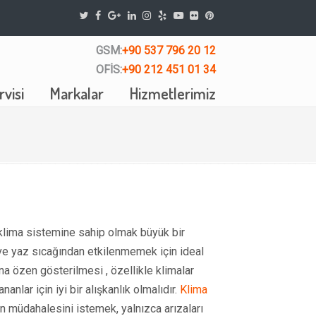
GSM:
+90 537 796 20 12
OFİS:
+90 212 451 01 34
visi
Markalar
Hizmetlerimiz
klima sistemine sahip olmak büyük bir
k ve yaz sıcağından etkilenmemek için ideal
ına özen gösterilmesi , özellikle klimalar
lar için iyi bir alışkanlık olmalıdır.
Klima
in müdahalesini istemek, yalnızca arızaları