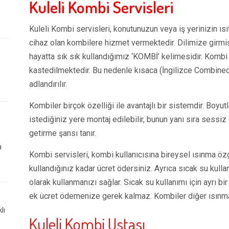
Kuleli Kombi Servisleri
Kuleli Kombi servisleri, konutunuzun veya iş yerinizin ısıt
cihaz olan kombilere hizmet vermektedir. Dilimize girmi
hayatta sık sık kullandığımız ‘KOMBİ’ kelimesidir. Kombi 
kastedilmektedir. Bu nedenle kısaca (İngilizce Combined
adlandırılır.
Kombiler birçok özelliği ile avantajlı bir sistemdir. Boyutlar
istediğiniz yere montaj edilebilir, bunun yanı sıra sessiz 
getirme şansı tanır.
a
Kombi servisleri, kombi kullanıcısına bireysel ısınma ö
kullandığınız kadar ücret ödersiniz. Ayrıca sıcak su kull
olarak kullanmanızı sağlar. Sıcak su kullanımı için ayrı b
ek ücret ödemenize gerek kalmaz. Kombiler diğer ısınma
lı
Kuleli Kombi Ustası