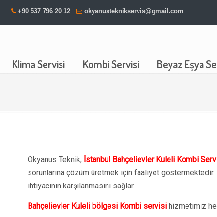
+90 537 796 20 12
okyanusteknikservis@gmail.com
Klima Servisi
Kombi Servisi
Beyaz Eşya Ser
Okyanus Teknik,
İstanbul Bahçelievler Kuleli Kombi Serv
sorunlarına çözüm üretmek için faaliyet göstermektedir.
ihtiyacının karşılanmasını sağlar.
Bahçelievler Kuleli bölgesi Kombi servisi
hizmetimiz her