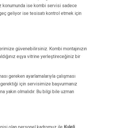
 Yaz konumunda ise kombi servisi sadece
eç geliyor ise tesisatı kontrol etmek için
erimize güvenebilirsiniz. Kombi montajınızın
dığınız eşya vitrine yerleştireceğiniz bir
ması gereken ayarlamalarıyla çalışması
 gerektiği için servisimize başvurmanız
a yakın olmalıdır. Bu bilgi bile uzman
lgisi olan personel kadromuz ile
Kuleli