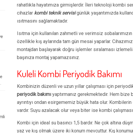
rahatlıkla hayatımıza girmişlerdir. İleri teknoloji kombi 
cihazlar
kombi teknik servisi
günlük yaşantımızda kullan
ısıtmasını sağlamaktadır.
Isıtma için kullanılan zahmetli ve verimsiz sobalarımızın v
ve
özellikle kış aylarında tam gün mesai yaparlar. Cihazımızın
montajdan başlayarak doğru işlemler sıralaması izlemelis
başınıza montaj yapamazsınız.
Kuleli Kombi Periyodik Bakımı
le
.
Kombinizin düzenli ve uzun yıllar çalışması için periyodi
periyodik bakımı
yaptırmanız gerekmektedir. Hem bize bu
ayrıntıyı ondan esirgememiz büyük hata olur. Kombilerin ça
vardır. Suyu azalacak olur veya biter ise kombi çalışmasın
mli
Kombi için ideal su basıncı 1,5 bardır. Ne çok altına dü
yaz ve kış olmak üzere iki konum mevcuttur. Kış konumun