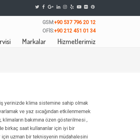
GSM:
+90 537 796 20 12
OFİS:
+90 212 451 01 34
visi
Markalar
Hizmetlerimiz
iş yerinizde klima sistemine sahip olmak
li ayarlamak ve yaz sıcağından etkilenmemek
k
, klimaların bakımına özen gösterilmesi ,
birkaç saat kullananlar için iyi bir
r için uzman bir teknisyenin müdahalesini