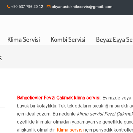
+90 537 796 20 12
okyanusteknikservis@gmail.com
Klima Servisi
Kombi Servisi
Beyaz Eşya Ser
k
Bahçelievler Fevzi Çakmak klima servisi:
Evinizde veya 
büyük bir kolaylıktır. Tek tek odaların sıcaklığını sürek
için ideal çözüm. Bu nedenle
klima servisi Fevzi Çakma
özellikle klimalar olmadan yapamayan ve genellikle günde 
alışkanlık olmalıdır.
Klima servisi
için periyodik kontrolle