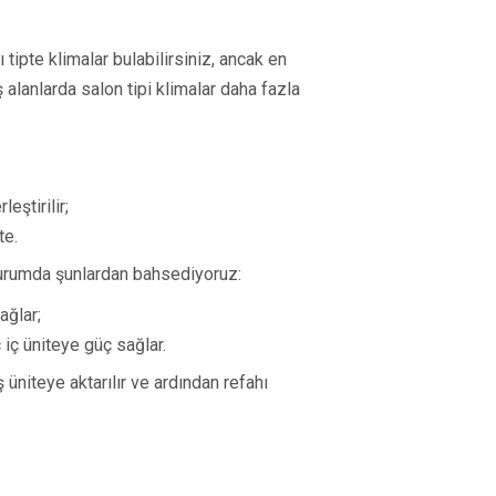
 tipte klimalar bulabilirsiniz, ancak en
ş alanlarda salon tipi klimalar daha fazla
eştirilir;
te.
 durumda şunlardan bahsediyoruz:
sağlar;
ç iç üniteye güç sağlar.
ş üniteye aktarılır ve ardından refahı