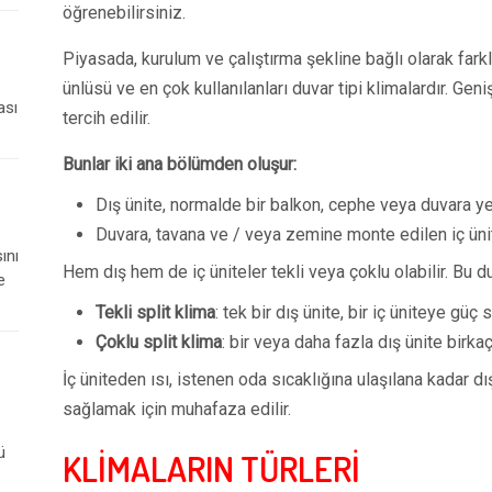
öğrenebilirsiniz.
Piyasada, kurulum ve çalıştırma şekline bağlı olarak farklı
ünlüsü ve en çok kullanılanları duvar tipi klimalardır. Geni
ası
tercih edilir.
Bunlar iki ana bölümden oluşur:
Dış ünite, normalde bir balkon, cephe veya duvara yerl
Duvara, tavana ve / veya zemine monte edilen iç üni
ını
Hem dış hem de iç üniteler tekli veya çoklu olabilir. Bu
e
Tekli split klima
: tek bir dış ünite, bir iç üniteye güç 
Çoklu split klima
: bir veya daha fazla dış ünite birka
İç üniteden ısı, istenen oda sıcaklığına ulaşılana kadar dı
sağlamak için muhafaza edilir.
ü
KLİMALARIN TÜRLERİ