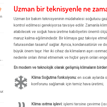
Uzman bir teknisyenle ne zaman
?
en
Uzman bir bakım teknisyeninin müdahalesi soğutucu gaz 
kontrol edilmesi gerekiyorsa tavsiye edilir. Zamanla klim
atabilecek ve soğuk hava üretme kabiliyetini önemli ölçü
maruz kalma eğilimindedir. Bir klimaya gaz takviye etmek
faturasından tasarruf sağlar. Ayrıca, kondansatörün ve dış
büyük önem taşır. Her iki cihaz da klimaların aşırı ısınmad
nedenle onları ihmal etmemek ve hiçbir şeyin onları eng
..
En modern ve teknolojik olarak gelişmiş klimaların birden 
Klima Soğutma fonksiyonu:
en sıcak aylarda 
konforunu sağlamak için temiz hava üretimi;
ur.
Klima ısıtma işlevi:
işlemi tersine çevirme (ıs