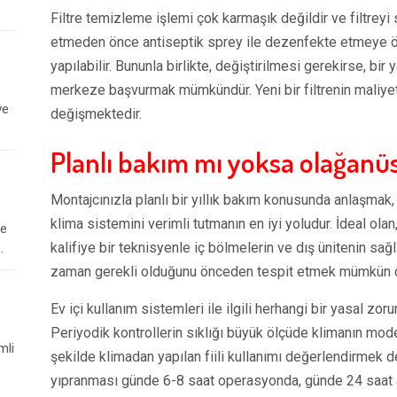
Filtre temizleme işlemi çok karmaşık değildir ve filtrey
etmeden önce antiseptik sprey ile dezenfekte etmeye ö
yapılabilir. Bununla birlikte, değiştirilmesi gerekirse, 
merkeze başvurmak mümkündür. Yeni bir filtrenin maliyet
ve
değişmektedir.
Planlı bakım mı yoksa olağanü
Montajcınızla planlı bir yıllık bakım konusunda anlaşma
klima sistemini verimli tutmanın en iyi yoludur. İdeal ol
le
kalifiye bir teknisyenle iç bölmelerin ve dış ünitenin sağl
.
zaman gerekli olduğunu önceden tespit etmek mümkün d
Ev içi kullanım sistemleri ile ilgili herhangi bir yasal zo
Periyodik kontrollerin sıklığı büyük ölçüde klimanın mode
mli
şekilde klimadan yapılan fiili kullanımı değerlendirmek de
yıpranması günde 6-8 saat operasyonda, günde 24 saat akt