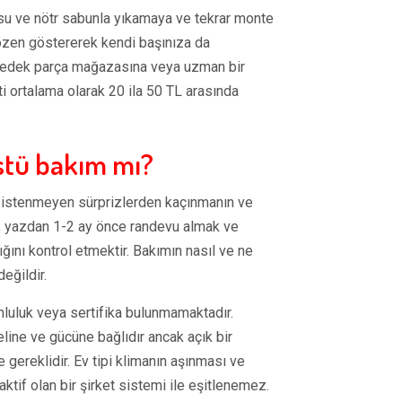
i su ve nötr sabunla yıkamaya ve tekrar monte
zen göstererek kendi başınıza da
bir yedek parça mağazasına veya uzman bir
i ortalama olarak 20 ila 50 TL arasında
stü bakım mı?
k, istenmeyen sürprizlerden kaçınmanın ve
an, yazdan 1-2 ay önce randevu almak ve
ığını kontrol etmektir. Bakımın nasıl ve ne
eğildir.
runluluk veya sertifika bulunmamaktadır.
line ve gücüne bağlıdır ancak açık bir
 gereklidir. Ev tipi klimanın aşınması ve
if olan bir şirket sistemi ile eşitlenemez.