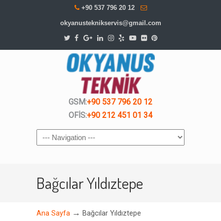
+90 537 796 20 12
okyanusteknikservis@gmail.com
GSM:
+90 537 796 20 12
OFİS:
+90 212 451 01 34
Navigation
Bağcılar Yıldıztepe
→
Ana Sayfa
Bağcılar Yıldıztepe