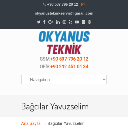
+90 537 796 20 12
okyanusteknikservis@gmail.com
GSM:
+90 537 796 20 12
OFİS:
+90 212 451 01 34
Navigation
Bağcılar Yavuzselim
→
Ana Sayfa
Bağcılar Yavuzselim