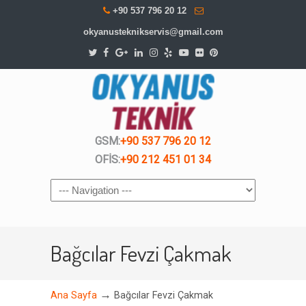
+90 537 796 20 12
okyanusteknikservis@gmail.com
GSM:
+90 537 796 20 12
OFİS:
+90 212 451 01 34
Navigation
Bağcılar Fevzi Çakmak
→
Ana Sayfa
Bağcılar Fevzi Çakmak