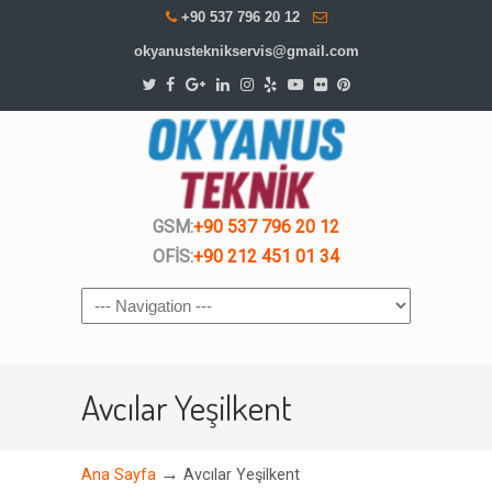
+90 537 796 20 12
okyanusteknikservis@gmail.com
GSM:
+90 537 796 20 12
OFİS:
+90 212 451 01 34
Navigation
Avcılar Yeşilkent
→
Ana Sayfa
Avcılar Yeşilkent