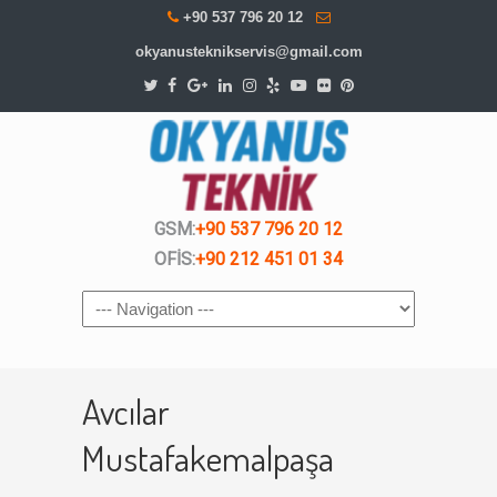
+90 537 796 20 12
okyanusteknikservis@gmail.com
GSM:
+90 537 796 20 12
OFİS:
+90 212 451 01 34
Navigation
Avcılar
Mustafakemalpaşa