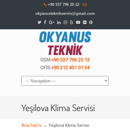
+90 537 796 20 12
okyanusteknikservis@gmail.com
GSM:
+90 537 796 20 12
OFİS:
+90 212 451 01 34
Navigation
Yeşilova Klima Servisi
→
Ana Sayfa
Yeşilova Klima Servisi