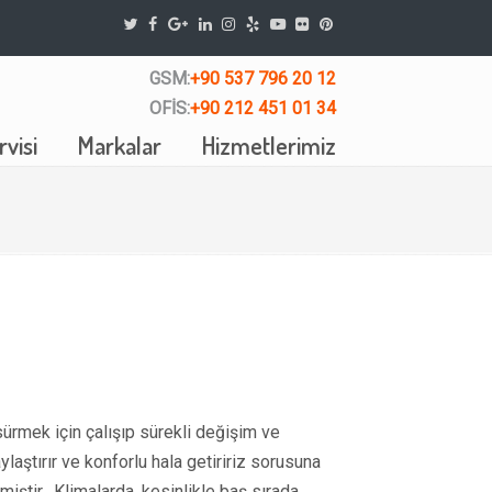
GSM:
+90 537 796 20 12
OFİS:
+90 212 451 01 34
visi
Markalar
Hizmetlerimiz
sürmek için çalışıp sürekli değişim ve
ylaştırır ve konforlu hala getiririz sorusuna
miştir. Klimalarda, kesinlikle baş sırada