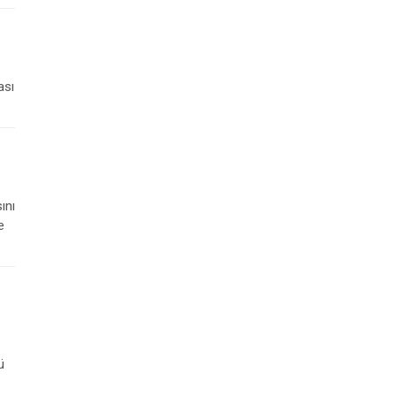
ası
ını
e
ü