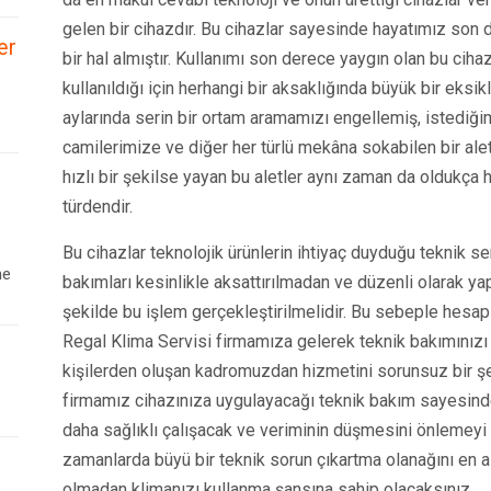
gelen bir cihazdır. Bu cihazlar sayesinde hayatımız son d
er
bir hal almıştır. Kullanımı son derece yaygın olan bu ciha
kullanıldığı için herhangi bir aksaklığında büyük bir eksik
aylarında serin bir ortam aramamızı engellemiş, istediğim
camilerimize ve diğer her türlü mekâna sokabilen bir ale
hızlı bir şekilse yayan bu aletler aynı zaman da oldukça
türdendir.
Bu cihazlar teknolojik ürünlerin ihtiyaç duyduğu teknik se
ne
bakımları kesinlikle aksattırılmadan ve düzenli olarak yap
şekilde bu işlem gerçekleştirilmelidir. Bu sebeple hesapl
Regal Klima Servisi firmamıza gelerek teknik bakımınızı 
kişilerden oluşan kadromuzdan hizmetini sorunsuz bir şek
firmamız cihazınıza uygulayacağı teknik bakım sayesinde
daha sağlıklı çalışacak ve veriminin düşmesini önlemeyi 
zamanlarda büyü bir teknik sorun çıkartma olanağını en 
olmadan klimanızı kullanma şansına sahip olacaksınız.