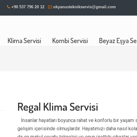
+90 537 796 20 12
okyanusteknikservis@gmail.com
Klima Servisi
Kombi Servisi
Beyaz Eşya Ser
Regal Klima Servisi
İnsanlar hayatları boyunca rahat ve konforlu bir yaşam 
gelişim içerisinde olmuşlardır. Hayatımızı daha nasıl kola
da en makul cevabı teknoloji ve onun ürettiği cihazlar ver