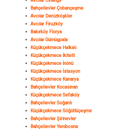
Avcılar Cihangir
Bahçelievler Çobançeşme
Avcılar Denizköşkler
Avcılar Firuzköy
Bakırköy Florya
Avcılar Gümüşpala
Küçükçekmece Halkalı
Küçükçekmece İkitelli
Küçükçekmece İnönü
Küçükçekmece İstasyon
Küçükçekmece Kanarya
Bahçelievler Kocasinan
Küçükçekmece Sefaköy
Bahçelievler Soğanlı
Küçükçekmece Söğütlüçeşme
Bahçelievler Şirinevler
Bahçelievler Yenibosna