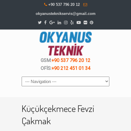
+90 537 796 20 12
okyanusteknikservis@gmail.com
GSM:
+90 537 796 20 12
OFİS:
+90 212 451 01 34
Navigation
Küçükçekmece Fevzi
Çakmak