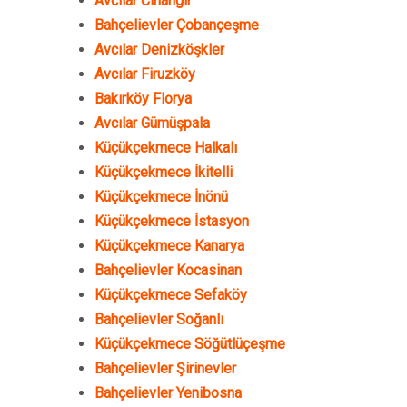
Avcılar Cihangir
Bahçelievler Çobançeşme
Avcılar Denizköşkler
Avcılar Firuzköy
Bakırköy Florya
Avcılar Gümüşpala
Küçükçekmece Halkalı
Küçükçekmece İkitelli
Küçükçekmece İnönü
Küçükçekmece İstasyon
Küçükçekmece Kanarya
Bahçelievler Kocasinan
Küçükçekmece Sefaköy
Bahçelievler Soğanlı
Küçükçekmece Söğütlüçeşme
Bahçelievler Şirinevler
Bahçelievler Yenibosna