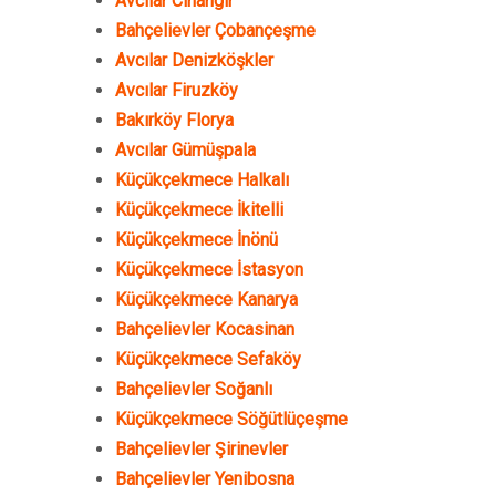
Avcılar Cihangir
Bahçelievler Çobançeşme
Avcılar Denizköşkler
Avcılar Firuzköy
Bakırköy Florya
Avcılar Gümüşpala
Küçükçekmece Halkalı
Küçükçekmece İkitelli
Küçükçekmece İnönü
Küçükçekmece İstasyon
Küçükçekmece Kanarya
Bahçelievler Kocasinan
Küçükçekmece Sefaköy
Bahçelievler Soğanlı
Küçükçekmece Söğütlüçeşme
Bahçelievler Şirinevler
Bahçelievler Yenibosna