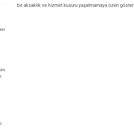
bir aksaklık ve hizmet kusuru yaşatmamaya özen göster
ası
ını
e
ü