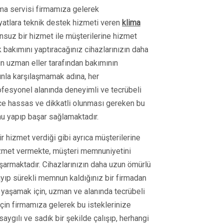
ima servisi firmamıza gelerek
atlara teknik destek hizmeti veren
klima
nsuz bir hizmet ile müşterilerine hizmet
k bakımını yaptıracağınız cihazlarınızın daha
çin uzman eller tarafından bakımının
unla karşılaşmamak adına, her
fesyonel alanında deneyimli ve tecrübeli
rece hassas ve dikkatli olunması gereken bu
nu yapıp başar sağlamaktadır.
r hizmet verdiği gibi ayrıca müşterilerine
izmet vermekte, müşteri memnuniyetini
armaktadır. Cihazlarınızın daha uzun ömürlü
ayıp sürekli memnun kaldığınız bir firmadan
yaşamak için, uzman ve alanında tecrübeli
 için firmamıza gelerek bu isteklerinize
aygılı ve sadık bir şekilde çalışıp, herhangi