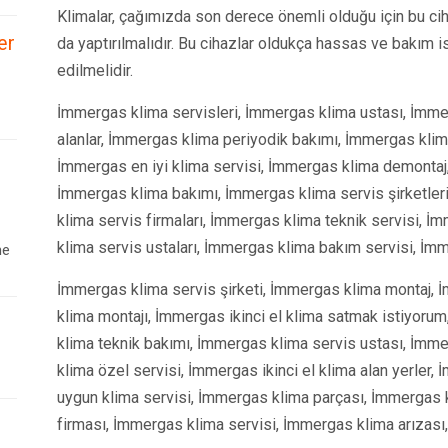
Klimalar, çağımızda son derece önemli olduğu için bu ciha
er
da yaptırılmalıdır. Bu cihazlar oldukça hassas ve bakım i
edilmelidir.
İmmergas klima servisleri, İmmergas klima ustası, İmmer
alanlar, İmmergas klima periyodik bakımı, İmmergas kl
İmmergas en iyi klima servisi, İmmergas klima demontaj,
İmmergas klima bakımı, İmmergas klima servis şirketler
klima servis firmaları, İmmergas klima teknik servisi, 
klima servis ustaları, İmmergas klima bakım servisi, İmm
ne
İmmergas klima servis şirketi, İmmergas klima montaj, 
klima montajı, İmmergas ikinci el klima satmak istiyoru
klima teknik bakımı, İmmergas klima servis ustası, İmmer
klima özel servisi, İmmergas ikinci el klima alan yerler,
uygun klima servisi, İmmergas klima parçası, İmmergas 
firması, İmmergas klima servisi, İmmergas klima arızası,