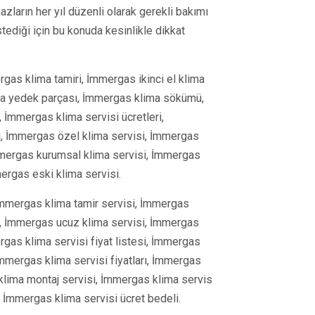
zların her yıl düzenli olarak gerekli bakımı
stediği için bu konuda kesinlikle dikkat
gas klima tamiri, İmmergas ikinci el klima
ima yedek parçası, İmmergas klima sökümü,
 İmmergas klima servisi ücretleri,
i, İmmergas özel klima servisi, İmmergas
İmmergas kurumsal klima servisi, İmmergas
ergas eski klima servisi.
İmmergas klima tamir servisi, İmmergas
m, İmmergas ucuz klima servisi, İmmergas
gas klima servisi fiyat listesi, İmmergas
 İmmergas klima servisi fiyatları, İmmergas
klima montaj servisi, İmmergas klima servis
 İmmergas klima servisi ücret bedeli.