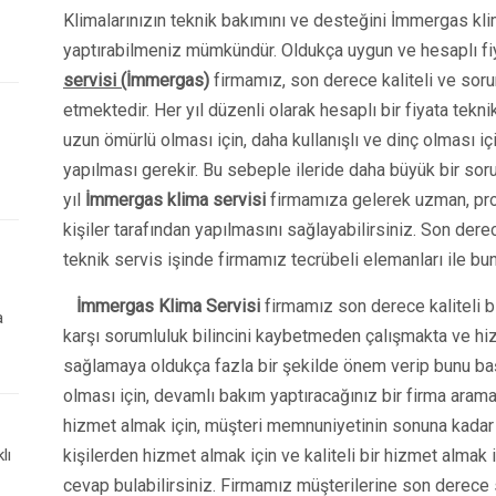
Klimalarınızın teknik bakımını ve desteğini İmmergas kl
yaptırabilmeniz mümkündür. Oldukça uygun ve hesaplı fiy
servisi (
İmmergas
)
firmamız, son derece kaliteli ve soru
etmektedir. Her yıl düzenli olarak hesaplı bir fiyata tekni
uzun ömürlü olması için, daha kullanışlı ve dinç olması i
yapılması gerekir. Bu sebeple ileride daha büyük bir sor
yıl
İmmergas klima servisi
firmamıza gelerek uzman, pro
kişiler tarafından yapılmasını sağlayabilirsiniz. Son de
teknik servis işinde firmamız tecrübeli elemanları ile bu
İmmergas Klima Servisi
firmamız son derece kaliteli bi
a
karşı sorumluluk bilincini kaybetmeden çalışmakta ve h
sağlamaya oldukça fazla bir şekilde önem verip bunu baş
olması için, devamlı bakım yaptıracağınız bir firma aram
hizmet almak için, müşteri memnuniyetinin sonuna kadar 
lı
kişilerden hizmet almak için ve kaliteli bir hizmet almak
cevap bulabilirsiniz. Firmamız müşterilerine son derece s