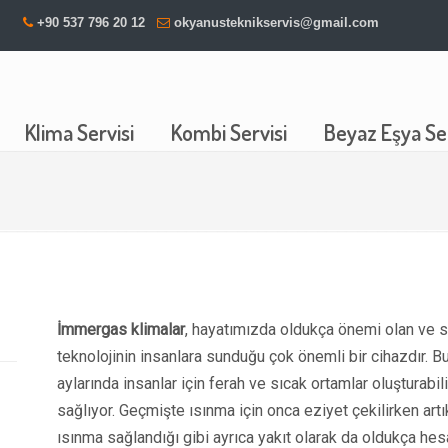
+90 537 796 20 12
okyanusteknikservis@gmail.com
Klima Servisi
Kombi Servisi
Beyaz Eşya Ser
İmmergas klimalar
, hayatımızda oldukça önemi olan ve s
teknolojinin insanlara sunduğu çok önemli bir cihazdır. B
aylarında insanlar için ferah ve sıcak ortamlar oluşturabil
sağlıyor. Geçmişte ısınma için onca eziyet çekilirken artı
ısınma sağlandığı gibi ayrıca yakıt olarak da oldukça hes