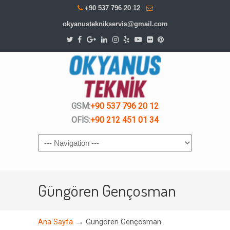
+90 537 796 20 12
okyanusteknikservis@gmail.com
GSM:
+90 537 796 20 12
OFİS:
+90 212 451 01 34
Navigation
Güngören Gençosman
→
Ana Sayfa
Güngören Gençosman