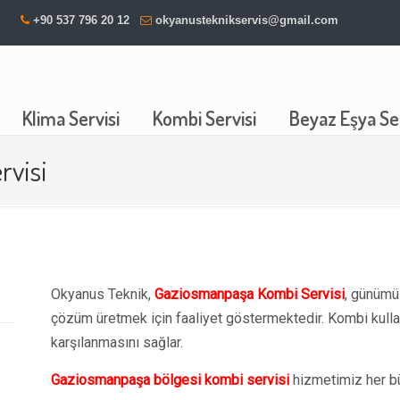
+90 537 796 20 12
okyanusteknikservis@gmail.com
Klima Servisi
Kombi Servisi
Beyaz Eşya Ser
visi
Okyanus Teknik,
Gaziosmanpaşa Kombi Servisi
, günümüz
çözüm üretmek için faaliyet göstermektedir. Kombi kullan
karşılanmasını sağlar.
Gaziosmanpaşa bölgesi kombi servisi
hizmetimiz her b