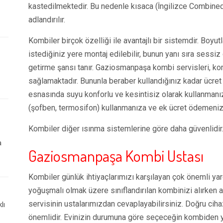
kastedilmektedir. Bu nedenle kısaca (İngilizce Combined
adlandırılır.
Kombiler birçok özelliği ile avantajlı bir sistemdir. Boyutlar
istediğiniz yere montaj edilebilir, bunun yanı sıra sessiz 
getirme şansı tanır.
Gaziosmanpaşa k
ombi servisleri, ko
sağlamaktadır. Bununla beraber kullandığınız kadar ücret 
esnasında suyu konforlu ve kesintisiz olarak kullanmanızı 
(şofben, termosifon) kullanmanıza ve ek ücret ödemeni
Kombiler diğer ısınma sistemlerine göre daha güvenlidir
a
Gaziosmanpaşa
Kombi Ustası
Kombiler günlük ihtiyaçlarımızı karşılayan çok önemli yar
yoğuşmalı olmak üzere sınıflandırılan kombinizi alırken a
servisinin ustalarımızdan cevaplayabilirsiniz. Doğru ciha
lı
önemlidir. Evinizin durumuna göre seçeceğin kombiden y