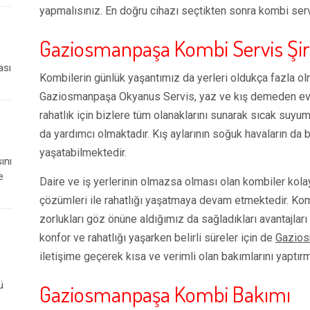
yapmalısınız. En doğru cihazı seçtikten sonra kombi serv
Gaziosmanpaşa
Kombi Servis Şir
ası
Kombilerin günlük yaşantımız da yerleri oldukça fazla olm
Gaziosmanpaşa
Okyanus Servis, yaz ve kış demeden ev
rahatlık için bizlere tüm olanaklarını sunarak sıcak suyu
da yardımcı olmaktadır. Kış aylarının soğuk havaların da bi
yaşatabilmektedir.
ını
e
Daire ve iş yerlerinin olmazsa olması olan kombiler kolay
çözümleri ile rahatlığı yaşatmaya devam etmektedir. Ko
zorlukları göz önüne aldığımız da sağladıkları avantajlar
konfor ve rahatlığı yaşarken belirli süreler için de
Gazios
iletişime geçerek kısa ve verimli olan bakımlarını yaptır
ü
Gaziosmanpaşa
Kombi Bakımı