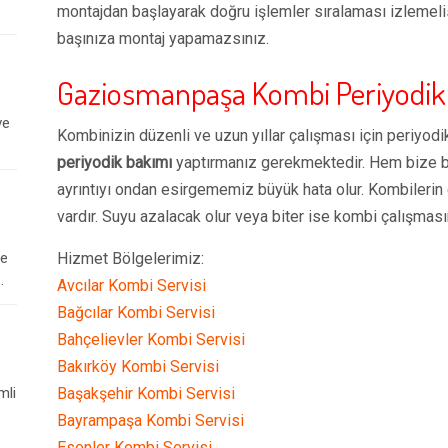
montajdan başlayarak doğru işlemler sıralaması izlemelis
başınıza montaj yapamazsınız.
Gaziosmanpaşa
Kombi Periyodik
ve
Kombinizin düzenli ve uzun yıllar çalışması için periyodi
periyodik bakımı
yaptırmanız gerekmektedir. Hem bize bu
ayrıntıyı ondan esirgememiz büyük hata olur. Kombilerin ça
vardır. Suyu azalacak olur veya biter ise kombi çalışmasın
le
Hizmet Bölgelerimiz:
.
Avcılar Kombi Servisi
Bağcılar Kombi Servisi
Bahçelievler Kombi Servisi
Bakırköy Kombi Servisi
mli
Başakşehir Kombi Servisi
Bayrampaşa Kombi Servisi
Esenler Kombi Servisi