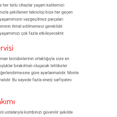
e her türlü cihazlar yaşam kalitemizi
mızla şekillenen teknoloji bize her geçen
 yaşamımızın vazgeçilmez parçaları
ımının ihmal edilmemesi gereklidir.
aşamımızı çok fazla etkileyecektir.
visi
zman tecrübelerinin ortaklığıyla size en
şluklar bırakılmalı oluşacak tehlikeler
eğerlendirmesine göre ayarlanmalıdır. Monte
ıdır. Bu sayede fazla enerji sarfiyatını
akımı
i ustalarıyla kombinizi güvenilir şekilde