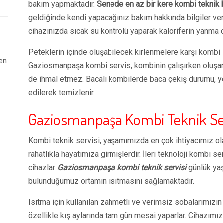
bakım yapmaktadır.
Senede en az bir kere kombi teknik b
geldiğinde kendi yapacağınız bakım hakkında bilgiler ve
cihazınızda sıcak su kontrolü yaparak kaloriferin yanma
Peteklerin içinde oluşabilecek kirlenmelere karşı kombi s
 en
Gaziosmanpaşa kombi servis, kombinin çalışırken oluşan te
de ihmal etmez. Bacalı kombilerde baca çekiş durumu, yo
edilerek temizlenir.
Gaziosmanpaşa
Kombi Teknik Se
Kombi teknik servisi, yaşamımızda en çok ihtiyacımız ol
rahatlıkla hayatımıza girmişlerdir. İleri teknoloji kombi 
cihazlar
Gaziosmanpaşa k
ombi teknik servisi
günlük yaş
bulunduğumuz ortamın ısıtmasını sağlamaktadır.
Isıtma için kullanılan zahmetli ve verimsiz sobalarımızın v
özellikle kış aylarında tam gün mesai yaparlar. Cihazımızın