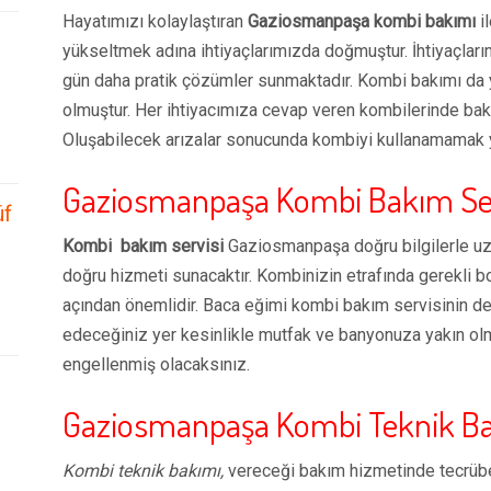
Hayatımızı kolaylaştıran
Gaziosmanpaşa k
ombi bakımı
il
yükseltmek adına ihtiyaçlarımızda doğmuştur. İhtiyaçları
gün daha pratik çözümler sunmaktadır. Kombi bakımı da
olmuştur. Her ihtiyacımıza cevap veren kombilerinde bak
Oluşabilecek arızalar sonucunda kombiyi kullanamamak y
Gaziosmanpaşa
Kombi Bakım Ser
üf
Kombi bakım servisi
Gaziosmanpaşa
doğru bilgilerle u
doğru hizmeti sunacaktır. Kombinizin etrafında gerekli bo
açından önemlidir. Baca eğimi kombi bakım servisinin d
edeceğiniz yer kesinlikle mutfak ve banyonuza yakın olmal
engellenmiş olacaksınız.
Gaziosmanpaşa
Kombi Teknik B
Kombi teknik bakımı,
vereceği bakım hizmetinde tecrübel