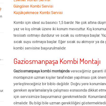
Güngören Kombi Servisi
?
Küçükçekmece Kombi Servisi
en
Kombi için ideal su basıncı 1,5 bardır. Ne çok altına dü
yaz ve kış olmak üzere iki konum mevcuttur. Kış konumun
tesisatı ısıtmayı durdurur ve sıcak su ısıtmaya başlar.
sıcak suyu ısıtmaya başlar. Eğer sıcak su akmıyor ya da g
kombi servisine başvurulmalıdır.
Gaziosmanpaşa
Kombi Montajı
..
Gaziosmanpaşa
kombi montajında
vereceğimiz garanti i
montajınızın uzman kişiler tarafından yapılması çok öneml
yerleştireceğiniz bir biblo değildir. Doğru yere konumlan
gereken ayarlamalarıyla çalışması esnasında dikkat etme
ur.
için servisimize başvurmanız gerekmektedir. Konumlandır
olmalıdır. Bu bilgi bile uzman gerekliliğini göstermektedir