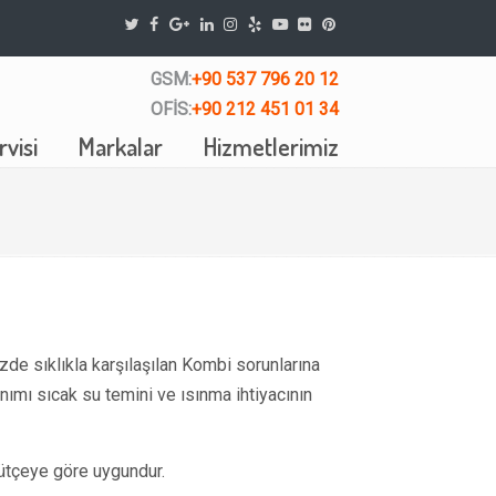
GSM:
+90 537 796 20 12
OFİS:
+90 212 451 01 34
visi
Markalar
Hizmetlerimiz
de sıklıkla karşılaşılan Kombi sorunlarına
ımı sıcak su temini ve ısınma ihtiyacının
ütçeye göre uygundur.