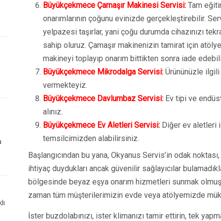
Büyükçekmece Çamaşır Makinesi Servisi:
Tam eğiti
onarımlarının çoğunu evinizde gerçekleştirebilir. Ser
yelpazesi taşırlar, yani çoğu durumda cihazınızı tekr
sahip oluruz. Çamaşır makinenizin tamirat için atölyey
makineyi toplayıp onarım bittikten sonra iade edebili
Büyükçekmece Mikrodalga Servisi:
Ürününüzle ilgil
vermekteyiz.
Büyükçekmece Davlumbaz Servisi:
Ev tipi ve endüstr
alınız.
Büyükçekmece Ev Aletleri Servisi:
Diğer ev aletleri il
temsilcimizden alabilirsiniz.
a
Başlangıcından bu yana, Okyanus Servis’in odak noktası, 
ihtiyaç duydukları ancak güvenilir sağlayıcılar bulamad
bölgesinde beyaz eşya onarım hizmetleri sunmak olmuşt
zaman tüm müşterilerimizin evde veya atölyemizde mük
lı
İster buzdolabınızı, ister klimanızı tamir ettirin, tek yap