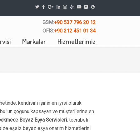
GSM:
+90 537 796 20 12
OFİS:
+90 212 451 01 34
visi
Markalar
Hizmetlerimiz
etinde, kendisini işinin en iyisi olarak
nbul’un çoğunu kapsayan ve müşterilerine en
ekmece Beyaz Eşya Servisleri
, tecrübeli
size eşsiz beyaz eşya onarım hizmetlerini