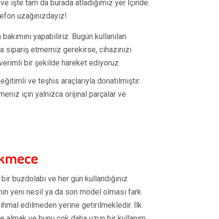
ve işte tam da burada atladığımız yer İçinde.
lefon uzağınızdayız!
 bakımını yapabiliriz. Bugün kullanılan
ça sipariş etmemiz gerekirse, cihazınızı
erimli bir şekilde hareket ediyoruz.
itimli ve teşhis araçlarıyla donatılmıştır.
eniz için yalnızca orijinal parçalar ve
ekmece
 bir buzdolabı ve her gün kullandığınız
nın yeni nesil ya da son model olması fark
hmal edilmeden yerine getirilmekledir. İlk
n de almak ve bunu çok daha uzun bir kullanım