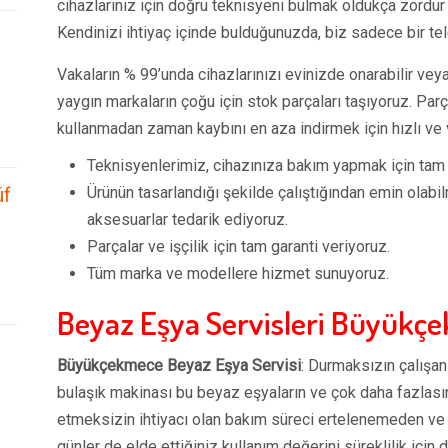
cihazlarınız için doğru teknisyeni bulmak oldukça zordur 
Kendinizi ihtiyaç içinde bulduğunuzda, biz sadece bir te
Vakaların % 99’unda cihazlarınızı evinizde onarabilir veya
yaygın markaların çoğu için stok parçaları taşıyoruz. Par
kullanmadan zaman kaybını en aza indirmek için hızlı ve v
Teknisyenlerimiz, cihazınıza bakım yapmak için tam eğ
Ürünün tasarlandığı şekilde çalıştığından emin olabilm
üf
aksesuarlar tedarik ediyoruz.
Parçalar ve işçilik için tam garanti veriyoruz.
Tüm marka ve modellere hizmet sunuyoruz.
Beyaz Eşya Servisleri Büyükç
Büyükçekmece Beyaz Eşya Servisi
: Durmaksızın çalışan
bulaşık makinası bu beyaz eşyaların ve çok daha fazlası
etmeksizin ihtiyacı olan bakım süreci ertelenemeden ve i
günler de elde ettiğiniz kullanım değerini süreklilik içi