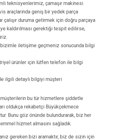
mli teknisyenlerimiz, çamaşır makinesi
vis araçlarında geniş bir yedek parça
ar çalışır duruma getirmek için doğru parçaya
e kaldırılması gerektiği tespit edilirse,
riz.
i bizimle iletişime geçmeniz sonucunda bilgi
iyel ürünler için lütfen telefon ile bilgi
e ilgili detaylı bilgiyi müşteri
müşterilerin bu tür hizmetlere şiddetle
ıkları oldukça rekabetçi Büyükçekmece
ur. Bunu göz önünde bulundurarak, biz her
emmel hizmet almasını sağladık.
manız gereken bizi aramaktır, biz de sizin için