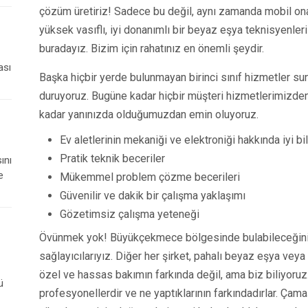
çözüm üretiriz! Sadece bu değil, aynı zamanda mobil ona
yüksek vasıflı, iyi donanımlı bir beyaz eşya teknisyenleri
buradayız. Bizim için rahatınız en önemli şeydir.
ası
Başka hiçbir yerde bulunmayan birinci sınıf hizmetler suna
duruyoruz. Bugüne kadar hiçbir müşteri hizmetlerimizd
kadar yanınızda olduğumuzdan emin oluyoruz.
Ev aletlerinin mekaniği ve elektroniği hakkında iyi bil
Pratik teknik beceriler
ını
e
Mükemmel problem çözme becerileri
Güvenilir ve dakik bir çalışma yaklaşımı
Gözetimsiz çalışma yeteneği
Övünmek yok! Büyükçekmece bölgesinde bulabileceğiniz
sağlayıcılarıyız. Diğer her şirket, pahalı beyaz eşya veya
özel ve hassas bakımın farkında değil, ama biz biliyoruz
ü
profesyonellerdir ve ne yaptıklarının farkındadırlar. Çam