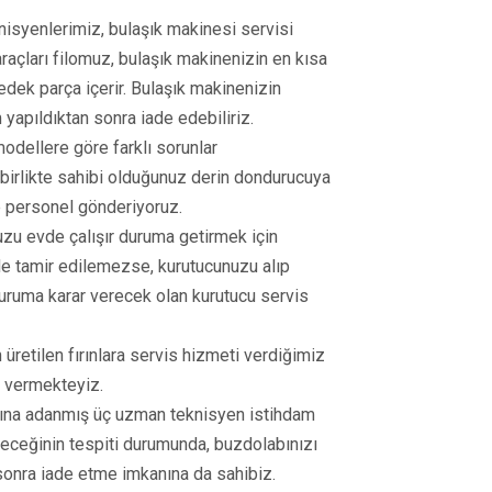
nisyenlerimiz, bulaşık makinesi servisi
raçları filomuz, bulaşık makinenizin en kısa
yedek parça içerir. Bulaşık makinenizin
 yapıldıktan sonra iade edebiliriz.
dellere göre farklı sorunlar
 birlikte sahibi olduğunuz derin dondurucuya
e personel gönderiyoruz.
zu evde çalışır duruma getirmek için
vde tamir edilemezse, kurutucunuzu alıp
uruma karar verecek olan kurutucu servis
n üretilen fırınlara servis hizmeti verdiğimiz
ti vermekteyiz.
ına adanmış üç uzman teknisyen istihdam
eceğinin tespiti durumunda, buzdolabınızı
sonra iade etme imkanına da sahibiz.