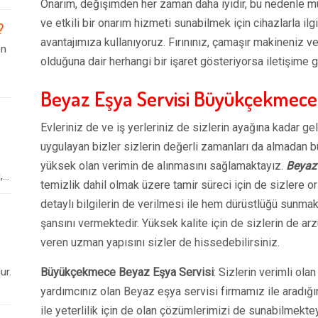
Onarım, değişimden her zaman daha iyidir, bu nedenle mü
ve etkili bir onarım hizmeti sunabilmek için cihazlarla ilgi
?
avantajımıza kullanıyoruz. Fırınınız, çamaşır makineniz ve
en
olduğuna dair herhangi bir işaret gösteriyorsa iletişime g
Beyaz Eşya Servisi Büyükçekmece
Evleriniz de ve iş yerleriniz de sizlerin ayağına kadar ge
uygulayan bizler sizlerin değerli zamanları da almadan b
yüksek olan verimin de alınmasını sağlamaktayız.
Beyaz
..
temizlik dahil olmak üzere tamir süreci için de sizlere or
detaylı bilgilerin de verilmesi ile hem dürüstlüğü sunmakt
şansını vermektedir. Yüksek kalite için de sizlerin de arz
veren uzman yapısını sizler de hissedebilirsiniz.
ur.
Büyükçekmece Beyaz Eşya Servisi
: Sizlerin verimli ol
yardımcınız olan Beyaz eşya servisi firmamız ile aradığ
ile yeterlilik için de olan çözümlerimizi de sunabilmekte