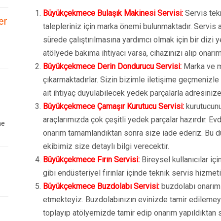
Büyükçekmece Bulaşık Makinesi Servisi:
Servis tek
er
talepleriniz için marka önemi bulunmaktadır. Servis a
sürede çalıştırılmasına yardımcı olmak için bir dizi 
atölyede bakıma ihtiyacı varsa, cihazınızı alıp onarım
Büyükçekmece Derin Dondurucu Servisi:
Marka ve mo
çıkarmaktadırlar. Sizin bizimle iletişime geçmenizle
ait ihtiyaç duyulabilecek yedek parçalarla adresiniz
Büyükçekmece Çamaşır Kurutucu Servisi:
kurutucunu
araçlarımızda çok çeşitli yedek parçalar hazırdır. E
ne
onarım tamamlandıktan sonra size iade ederiz. Bu d
ekibimiz size detaylı bilgi verecektir.
Büyükçekmece Fırın Servisi:
Bireysel kullanıcılar içi
gibi endüsteriyel fırınlar içinde teknik servis hizme
Büyükçekmece Buzdolabı Servisi:
buzdolabı onarım
etmekteyiz. Buzdolabınızın evinizde tamir edilemey
toplayıp atölyemizde tamir edip onarım yapıldıktan 