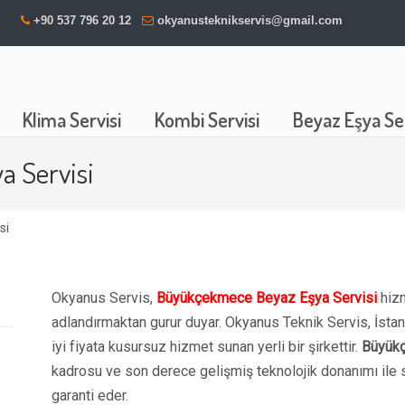
+90 537 796 20 12
okyanusteknikservis@gmail.com
Klima Servisi
Kombi Servisi
Beyaz Eşya Ser
 Servisi
si
Okyanus Servis,
Büyükçekmece Beyaz Eşya Servisi
hizm
adlandırmaktan gurur duyar. Okyanus Teknik Servis, İsta
iyi fiyata kusursuz hizmet sunan yerli bir şirkettir.
Büyükç
kadrosu ve son derece gelişmiş teknolojik donanımı ile 
garanti eder.