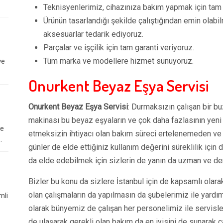
Teknisyenlerimiz, cihazınıza bakım yapmak için tam eğ
Ürünün tasarlandığı şekilde çalıştığından emin olabilm
aksesuarlar tedarik ediyoruz.
Parçalar ve işçilik için tam garanti veriyoruz.
Tüm marka ve modellere hizmet sunuyoruz.
ve
Onurkent Beyaz Eşya Servisi
Onurkent Beyaz Eşya Servisi
: Durmaksızın çalışan bir bu
makinası bu beyaz eşyaların ve çok daha fazlasının yeni
le
etmeksizin ihtiyacı olan bakım süreci ertelenemeden ve i
.
günler de elde ettiğiniz kullanım değerini süreklilik içi
da elde edebilmek için sizlerin de yanın da uzman ve dene
Bizler bu konu da sizlere İstanbul için de kapsamlı olara
olan çalışmaların da yapılmasın da şubelerimiz ile yardı
mli
olarak bünyemiz de çalışan her personelimiz ile servisler
de ulaşarak gerekli olan bakım da en iyisini de sunarak 