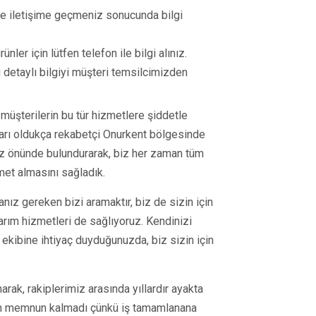
mle iletişime geçmeniz sonucunda bilgi
ünler için lütfen telefon ile bilgi alınız.
ili detaylı bilgiyi müşteri temsilcimizden
müşterilerin bu tür hizmetlere şiddetle
kları oldukça rekabetçi Onurkent bölgesinde
z önünde bulundurarak, biz her zaman tüm
et almasını sağladık.
manız gereken bizi aramaktır, biz de sizin için
rım hizmetleri de sağlıyoruz. Kendinizi
 ekibine ihtiyaç duyduğunuzda, biz sizin için
rak, rakiplerimiz arasında yıllardır ayakta
en memnun kalmadı çünkü iş tamamlanana