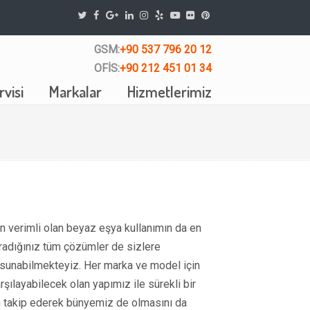
GSM:
+90 537 796 20 12
OFİS:
+90 212 451 01 34
visi
Markalar
Hizmetlerimiz
rin verimli olan beyaz eşya kullanımın da en
aradığınız tüm çözümler de sizlere
e sunabilmekteyiz. Her marka ve model için
rşılayabilecek olan yapımız ile sürekli bir
an takip ederek bünyemiz de olmasını da