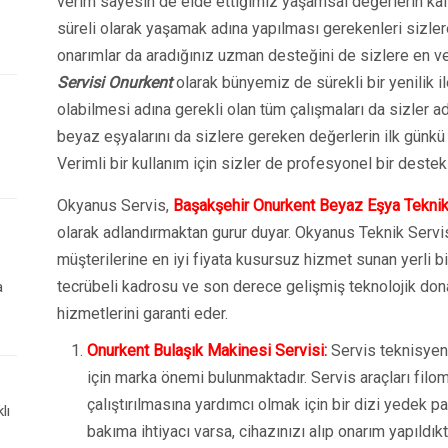
verim sayesin de elde ettiğimiz yaşamsal değerlerin kal
süreli olarak yaşamak adına yapılması gerekenleri sizle
onarımlar da aradığınız uzman desteğini de sizlere en v
Servisi Onurkent
olarak bünyemiz de sürekli bir yenilik il
olabilmesi adına gerekli olan tüm çalışmaları da sizler
beyaz eşyalarını da sizlere gereken değerlerin ilk günkü
Verimli bir kullanım için sizler de profesyonel bir destek 
Okyanus Servis,
Başakşehir Onurkent Beyaz Eşya Teknik
olarak adlandırmaktan gurur duyar. Okyanus Teknik Servi
müşterilerine en iyi fiyata kusursuz hizmet sunan yerli bir
tecrübeli kadrosu ve son derece gelişmiş teknolojik don
a
hizmetlerini garanti eder.
Onurkent Bulaşık Makinesi Servisi:
Servis teknisyenl
için marka önemi bulunmaktadır. Servis araçları filo
çalıştırılmasına yardımcı olmak için bir dizi yedek p
lı
bakıma ihtiyacı varsa, cihazınızı alıp onarım yapıldık