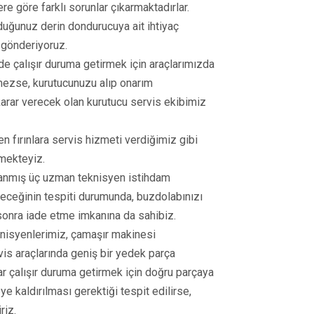
e göre farklı sorunlar çıkarmaktadırlar.
lduğunuz derin dondurucuya ait ihtiyaç
 gönderiyoruz.
e çalışır duruma getirmek için araçlarımızda
emezse, kurutucunuzu alıp onarım
arar verecek olan kurutucu servis ekibimiz
ilen fırınlara servis hizmeti verdiğimiz gibi
rmekteyiz.
anmış üç uzman teknisyen istihdam
eceğinin tespiti durumunda, buzdolabınızı
sonra iade etme imkanına da sahibiz.
nisyenlerimiz, çamaşır makinesi
vis araçlarında geniş bir yedek parça
ar çalışır duruma getirmek için doğru parçaya
e kaldırılması gerektiği tespit edilirse,
riz.