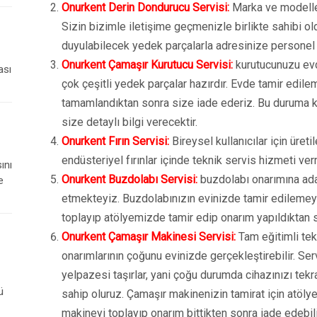
Onurkent Derin Dondurucu Servisi:
Marka ve modeller
Sizin bizimle iletişime geçmenizle birlikte sahibi o
duyulabilecek yedek parçalarla adresinize personel
Onurkent Çamaşır Kurutucu Servisi:
kurutucunuzu evd
ası
çok çeşitli yedek parçalar hazırdır. Evde tamir edil
tamamlandıktan sonra size iade ederiz. Bu duruma k
size detaylı bilgi verecektir.
Onurkent Fırın Servisi:
Bireysel kullanıcılar için üret
endüsteriyel fırınlar içinde teknik servis hizmeti ve
ını
Onurkent Buzdolabı Servisi:
buzdolabı onarımına ad
e
etmekteyiz. Buzdolabınızın evinizde tamir edilemey
toplayıp atölyemizde tamir edip onarım yapıldıktan 
Onurkent Çamaşır Makinesi Servisi:
Tam eğitimli tek
onarımlarının çoğunu evinizde gerçekleştirebilir. Ser
yelpazesi taşırlar, yani çoğu durumda cihazınızı tekr
ü
sahip oluruz. Çamaşır makinenizin tamirat için atölyey
makineyi toplayıp onarım bittikten sonra iade edebili