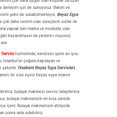
itesini çok daha uygun olan koşullar da uzun
re deneyim için de sunuyoruz. Bakım ve
erimli şekil de sunabilmekteyiz.
Beyaz Eşya
e çok daha verimli olan süreçlerin sizler ile
 adına yaprak tüm marka ve modelde olan
 gibi kazanılmasın da yardımcı oluyoruz.
alın.
 Servisi
hizmetinde, kendisini işinin en iyisi
s, İstanbul’un çoğunu kapsayan ve
 şirkettir.
Onurkent Beyaz Eşya Servisleri
,
anımı ile size eşsiz beyaz eşya onarım
erimiz, bulaşık makinesi servisi talepleriniz
muz, bulaşık makinenizin en kısa sürede
arça içerir. Bulaşık makinenizin atölyede
tan sonra iade edebiliriz.