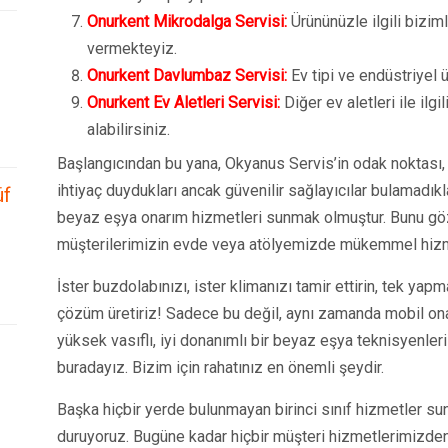
Onurkent Mikrodalga Servisi:
Ürününüzle ilgili bizi
vermekteyiz.
Onurkent Davlumbaz Servisi:
Ev tipi ve endüstriyel ür
Onurkent Ev Aletleri Servisi:
Diğer ev aletleri ile ilg
alabilirsiniz.
Başlangıcından bu yana, Okyanus Servis’in odak noktası, 
ihtiyaç duydukları ancak güvenilir sağlayıcılar bulamadı
üf
beyaz eşya onarım hizmetleri sunmak olmuştur. Bunu gö
müşterilerimizin evde veya atölyemizde mükemmel hizm
İster buzdolabınızı, ister klimanızı tamir ettirin, tek yap
çözüm üretiriz! Sadece bu değil, aynı zamanda mobil ona
yüksek vasıflı, iyi donanımlı bir beyaz eşya teknisyenleri
buradayız. Bizim için rahatınız en önemli şeydir.
Başka hiçbir yerde bulunmayan birinci sınıf hizmetler suna
duruyoruz. Bugüne kadar hiçbir müşteri hizmetlerimizd