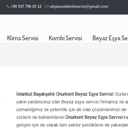
+90 537 796 20 12
okyanusteknikservis@gmail.com
Klima Servisi
Kombi Servisi
Beyaz Eşya Ser
İstanbul Başakşehir Onurkent Beyaz Eşya Servisi
: Sizle
yakın yardımcınız olan Beyaz eşya servisi firmamız ile 
uzmanlığımız ile yeterlilik için de olan çözümlerimizi d
sizlerin de beklentilerini
Onurkent Beyaz Eşya Servisi
ka
gelişim için de olarak tüm sektör yeniliklerin de yakınd