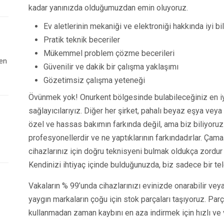
kadar yanınızda olduğumuzdan emin oluyoruz.
Ev aletlerinin mekaniği ve elektroniği hakkında iyi bil
Pratik teknik beceriler
Mükemmel problem çözme becerileri
 en
Güvenilir ve dakik bir çalışma yaklaşımı
Gözetimsiz çalışma yeteneği
Övünmek yok! Onurkent bölgesinde bulabileceğiniz en i
sağlayıcılarıyız. Diğer her şirket, pahalı beyaz eşya veya
özel ve hassas bakımın farkında değil, ama biz biliyoruz
profesyonellerdir ve ne yaptıklarının farkındadırlar. Çam
cihazlarınız için doğru teknisyeni bulmak oldukça zordur 
Kendinizi ihtiyaç içinde bulduğunuzda, biz sadece bir te
Vakaların % 99’unda cihazlarınızı evinizde onarabilir veya
yaygın markaların çoğu için stok parçaları taşıyoruz. Par
kullanmadan zaman kaybını en aza indirmek için hızlı ve v