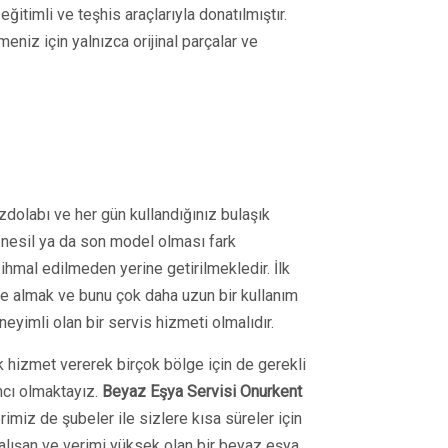
itimli ve teşhis araçlarıyla donatılmıştır.
eniz için yalnızca orijinal parçalar ve
zdolabı ve her gün kullandığınız bulaşık
 nesil ya da son model olması fark
hmal edilmeden yerine getirilmekledir. İlk
n de almak ve bunu çok daha uzun bir kullanım
yimli olan bir servis hizmeti olmalıdır.
k hizmet vererek birçok bölge için de gerekli
mcı olmaktayız.
Beyaz Eşya Servisi
Onurkent
imiz de şubeler ile sizlere kısa süreler için
çalışan ve verimi yüksek olan bir beyaz eşya