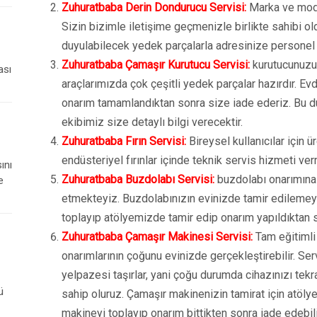
Zuhuratbaba Derin Dondurucu Servisi:
Marka ve model
Sizin bizimle iletişime geçmenizle birlikte sahibi o
duyulabilecek yedek parçalarla adresinize personel
Zuhuratbaba Çamaşır Kurutucu Servisi:
kurutucunuzu
ası
araçlarımızda çok çeşitli yedek parçalar hazırdır. E
onarım tamamlandıktan sonra size iade ederiz. Bu d
ekibimiz size detaylı bilgi verecektir.
Zuhuratbaba Fırın Servisi:
Bireysel kullanıcılar için ü
endüsteriyel fırınlar içinde teknik servis hizmeti ve
ını
Zuhuratbaba Buzdolabı Servisi:
buzdolabı onarımına
e
etmekteyiz. Buzdolabınızın evinizde tamir edilemey
toplayıp atölyemizde tamir edip onarım yapıldıktan 
Zuhuratbaba Çamaşır Makinesi Servisi:
Tam eğitimli
onarımlarının çoğunu evinizde gerçekleştirebilir. Ser
yelpazesi taşırlar, yani çoğu durumda cihazınızı tekr
ü
sahip oluruz. Çamaşır makinenizin tamirat için atölyey
makineyi toplayıp onarım bittikten sonra iade edebili