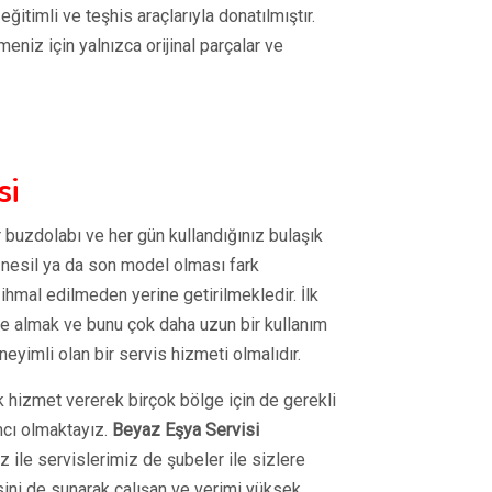
itimli ve teşhis araçlarıyla donatılmıştır.
eniz için yalnızca orijinal parçalar ve
si
r buzdolabı ve her gün kullandığınız bulaşık
 nesil ya da son model olması fark
hmal edilmeden yerine getirilmekledir. İlk
n de almak ve bunu çok daha uzun bir kullanım
yimli olan bir servis hizmeti olmalıdır.
k hizmet vererek birçok bölge için de gerekli
mcı olmaktayız.
Beyaz Eşya Servisi
 ile servislerimiz de şubeler ile sizlere
isini de sunarak çalışan ve verimi yüksek