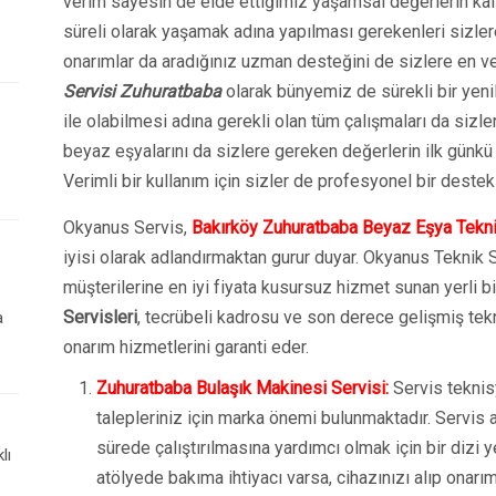
verim sayesin de elde ettiğimiz yaşamsal değerlerin kal
süreli olarak yaşamak adına yapılması gerekenleri sizle
onarımlar da aradığınız uzman desteğini de sizlere en v
Servisi Zuhuratbaba
olarak bünyemiz de sürekli bir yenil
ile olabilmesi adına gerekli olan tüm çalışmaları da siz
beyaz eşyalarını da sizlere gereken değerlerin ilk günkü
Verimli bir kullanım için sizler de profesyonel bir destek 
Okyanus Servis,
Bakırköy Zuhuratbaba Beyaz Eşya Tekni
iyisi olarak adlandırmaktan gurur duyar. Okyanus Teknik 
müşterilerine en iyi fiyata kusursuz hizmet sunan yerli bir
Servisleri
, tecrübeli kadrosu ve son derece gelişmiş tek
a
onarım hizmetlerini garanti eder.
Zuhuratbaba Bulaşık Makinesi Servisi:
Servis teknis
talepleriniz için marka önemi bulunmaktadır. Servis a
sürede çalıştırılmasına yardımcı olmak için bir dizi 
lı
atölyede bakıma ihtiyacı varsa, cihazınızı alıp onarım