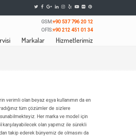
GSM:
+90 537 796 20 12
OFİS:
+90 212 451 01 34
visi
Markalar
Hizmetlerimiz
erin verimli olan beyaz eşya kullanımın da en
aradığınız tüm çözümler de sizlere
e sunabilmekteyiz. Her marka ve model için
i
karşılayabilecek olan yapımız ile sürekli
kından takip ederek bünyemiz de olmasını da