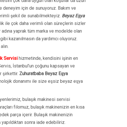
itesini çok daha uygun olan koşullar da uzun
re deneyim için de sunuyoruz. Bakım ve
erimli şekil de sunabilmekteyiz.
Beyaz Eşya
ik ile çok daha verimli olan süreçlerin sizler
ler adına yaprak tüm marka ve modelde olan
 gibi kazanılmasın da yardımcı oluyoruz.
alın.
k Servisi
hizmetinde, kendisini işinin en
Servis, İstanbul’un çoğunu kapsayan ve
 şirkettir.
Zuhuratbaba Beyaz Eşya
nolojik donanımı ile size eşsiz beyaz eşya
yenlerimiz, bulaşık makinesi servisi
raçları filomuz, bulaşık makinenizin en kısa
yedek parça içerir. Bulaşık makinenizin
 yapıldıktan sonra iade edebiliriz.