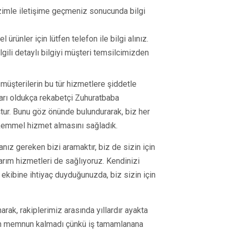
izimle iletişime geçmeniz sonucunda bilgi
l ürünler için lütfen telefon ile bilgi alınız.
ilgili detaylı bilgiyi müşteri temsilcimizden
müşterilerin bu tür hizmetlere şiddetle
ları oldukça rekabetçi Zuhuratbaba
ur. Bunu göz önünde bulundurarak, biz her
emmel hizmet almasını sağladık.
manız gereken bizi aramaktır, biz de sizin için
rım hizmetleri de sağlıyoruz. Kendinizi
 ekibine ihtiyaç duyduğunuzda, biz sizin için
rak, rakiplerimiz arasında yıllardır ayakta
en memnun kalmadı çünkü iş tamamlanana