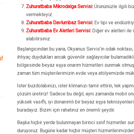
Zuhuratbaba Mikrodalga Servisi:
Ürününüzle ilgili b
vermekteyiz.
Zuhuratbaba Davlumbaz Servisi:
Ev tipi ve endüstriye
Zuhuratbaba Ev Aletleri Servisi:
Diğer ev aletleri ile 
alabilirsiniz.
Başlangıcından bu yana, Okyanus Servis’in odak noktası, 
ihtiyaç duydukları ancak güvenilir sağlayıcılar bulamadık
üf
bölgesinde beyaz eşya onarım hizmetleri sunmak olmuşt
zaman tüm müşterilerimizin evde veya atölyemizde mük
İster buzdolabınızı, ister klimanızı tamir ettirin, tek yap
çözüm üretiriz! Sadece bu değil, aynı zamanda mobil ona
yüksek vasıflı, iyi donanımlı bir beyaz eşya teknisyenleri
buradayız. Bizim için rahatınız en önemli şeydir.
Başka hiçbir yerde bulunmayan birinci sınıf hizmetler suna
duruyoruz. Bugüne kadar hiçbir müşteri hizmetlerimizd