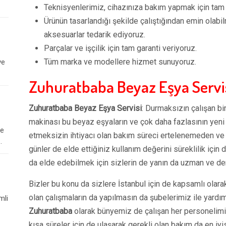
Teknisyenlerimiz, cihazınıza bakım yapmak için tam eğ
Ürünün tasarlandığı şekilde çalıştığından emin olabilm
aksesuarlar tedarik ediyoruz.
Parçalar ve işçilik için tam garanti veriyoruz.
Tüm marka ve modellere hizmet sunuyoruz.
ve
Zuhuratbaba Beyaz Eşya Servi
Zuhuratbaba Beyaz Eşya Servisi
: Durmaksızın çalışan bi
makinası bu beyaz eşyaların ve çok daha fazlasının yeni
le
etmeksizin ihtiyacı olan bakım süreci ertelenemeden ve i
.
günler de elde ettiğiniz kullanım değerini süreklilik içi
da elde edebilmek için sizlerin de yanın da uzman ve dene
Bizler bu konu da sizlere İstanbul için de kapsamlı olara
olan çalışmaların da yapılmasın da şubelerimiz ile yardı
mli
Zuhuratbaba
olarak bünyemiz de çalışan her personelimiz
kısa süreler için de ulaşarak gerekli olan bakım da en iy