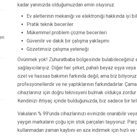
kadar yanınızda olduğumuzdan emin oluyoruz.
Ev aletlerinin mekaniği ve elektroniği hakkında iyi bil
Pratik teknik beceriler
Mükemmel problem çözme becerileri
 en
Güvenilir ve dakik bir çalışma yaklaşımı
Gözetimsiz çalışma yeteneği
Övünmek yok! Zuhuratbaba bölgesinde bulabileceğiniz e
sağlayıcılarıyız. Diğer her şirket, pahalı beyaz eşya veya
özel ve hassas bakımın farkında değil, ama biz biliyoruz
profesyonellerdir ve ne yaptıklarının farkındadırlar. Çam
cihazlarınız için doğru teknisyeni bulmak oldukça zordur 
Kendinizi ihtiyaç içinde bulduğunuzda, biz sadece bir te
Vakaların % 99’unda cihazlarınızı evinizde onarabilir veya
yaygın markaların çoğu için stok parçaları taşıyoruz. Par
kullanmadan zaman kaybını en aza indirmek için hızlı ve v