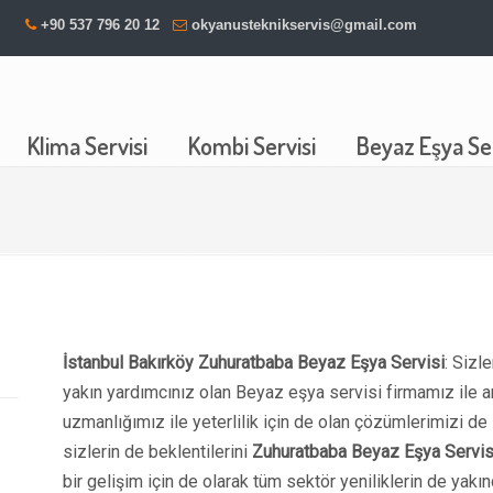
+90 537 796 20 12
okyanusteknikservis@gmail.com
Klima Servisi
Kombi Servisi
Beyaz Eşya Ser
İstanbul Bakırköy Zuhuratbaba Beyaz Eşya Servisi
: Sizl
yakın yardımcınız olan Beyaz eşya servisi firmamız ile 
uzmanlığımız ile yeterlilik için de olan çözümlerimizi d
sizlerin de beklentilerini
Zuhuratbaba Beyaz Eşya Servis
bir gelişim için de olarak tüm sektör yeniliklerin de ya