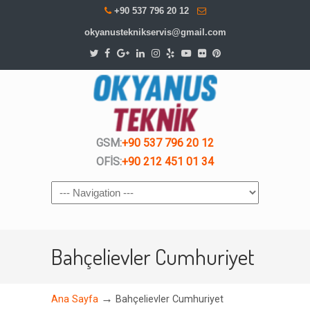
+90 537 796 20 12
okyanusteknikservis@gmail.com
GSM:
+90 537 796 20 12
OFİS:
+90 212 451 01 34
Navigation
Bahçelievler Cumhuriyet
→
Ana Sayfa
Bahçelievler Cumhuriyet