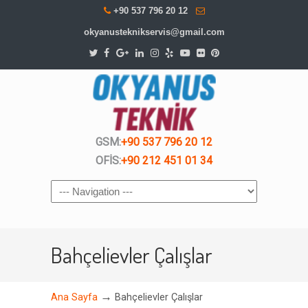
+90 537 796 20 12
okyanusteknikservis@gmail.com
GSM:
+90 537 796 20 12
OFİS:
+90 212 451 01 34
Navigation
Bahçelievler Çalışlar
→
Ana Sayfa
Bahçelievler Çalışlar