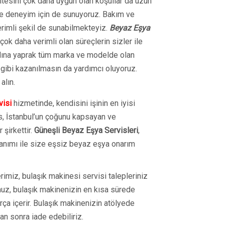
itesini çok daha uygun olan koşullar da uzun
re deneyim için de sunuyoruz. Bakım ve
erimli şekil de sunabilmekteyiz.
Beyaz Eşya
çok daha verimli olan süreçlerin sizler ile
 adına yaprak tüm marka ve modelde olan
 gibi kazanılmasın da yardımcı oluyoruz.
alın.
visi
hizmetinde, kendisini işinin en iyisi
s, İstanbul’un çoğunu kapsayan ve
 şirkettir.
Güneşli Beyaz Eşya Servisleri
,
anımı ile size eşsiz beyaz eşya onarım
imiz, bulaşık makinesi servisi talepleriniz
muz, bulaşık makinenizin en kısa sürede
arça içerir. Bulaşık makinenizin atölyede
tan sonra iade edebiliriz.