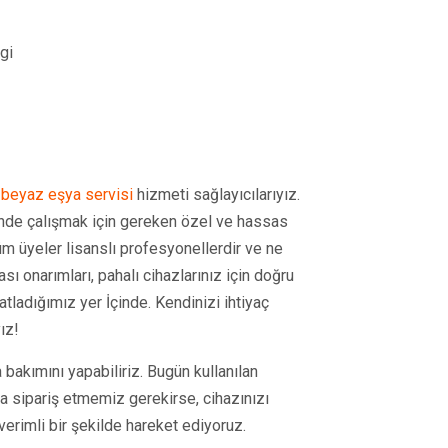
gi
i
beyaz eşya servisi
hizmeti sağlayıcılarıyız.
rinde çalışmak için gereken özel ve hassas
üm üyeler lisanslı profesyonellerdir ve ne
sı onarımları, pahalı cihazlarınız için doğru
tladığımız yer İçinde. Kendinizi ihtiyaç
ız!
 bakımını yapabiliriz. Bugün kullanılan
ça sipariş etmemiz gerekirse, cihazınızı
erimli bir şekilde hareket ediyoruz.