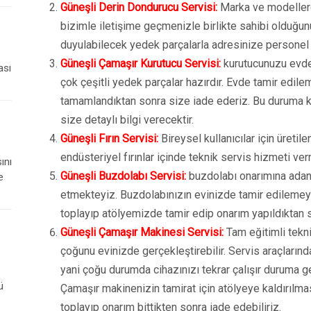
Güneşli Derin Dondurucu Servisi:
Marka ve modellere 
bizimle iletişime geçmenizle birlikte sahibi olduğun
duyulabilecek yedek parçalarla adresinize personel
Güneşli Çamaşır Kurutucu Servisi:
kurutucunuzu evde
ası
çok çeşitli yedek parçalar hazırdır. Evde tamir edil
tamamlandıktan sonra size iade ederiz. Bu duruma k
size detaylı bilgi verecektir.
Güneşli Fırın Servisi:
Bireysel kullanıcılar için üretil
endüsteriyel fırınlar içinde teknik servis hizmeti ve
ını
Güneşli Buzdolabı Servisi:
buzdolabı onarımına ada
e
etmekteyiz. Buzdolabınızın evinizde tamir edilemey
toplayıp atölyemizde tamir edip onarım yapıldıktan 
Güneşli Çamaşır Makinesi Servisi:
Tam eğitimli tekn
çoğunu evinizde gerçekleştirebilir. Servis araçlarınd
yani çoğu durumda cihazınızı tekrar çalışır duruma g
ü
Çamaşır makinenizin tamirat için atölyeye kaldırılmas
toplayıp onarım bittikten sonra iade edebiliriz.