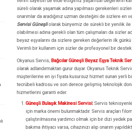
verim sayesin de elde ettiğimiz yaşamsal değerlerin kal
süreli olarak yaşamak adına yapılması gerekenleri sizle
onarımlar da aradığınız uzman desteğini de sizlere en v
Servisi Güneşli
olarak bünyemiz de sürekli bir yenilik ile 
olabilmesi adına gerekli olan tüm çalışmaları da sizler
beyaz eşyalarını da sizlere gereken değerlerin ilk günkü
Verimli bir kullanım için sizler de profesyonel bir destek 
Okyanus Servis,
Bağcılar Güneşli Beyaz Eşya Teknik Ser
olarak adlandırmaktan gurur duyar. Okyanus Teknik Servi
müşterilerine en iyi fiyata kusursuz hizmet sunan yerli bir
tecrübeli kadrosu ve son derece gelişmiş teknolojik don
a
hizmetlerini garanti eder.
Güneşli Bulaşık Makinesi Servisi:
Servis teknisyenler
için marka önemi bulunmaktadır. Servis araçları filo
çalıştırılmasına yardımcı olmak için bir dizi yedek p
lı
bakıma ihtiyacı varsa, cihazınızı alıp onarım yapıldık