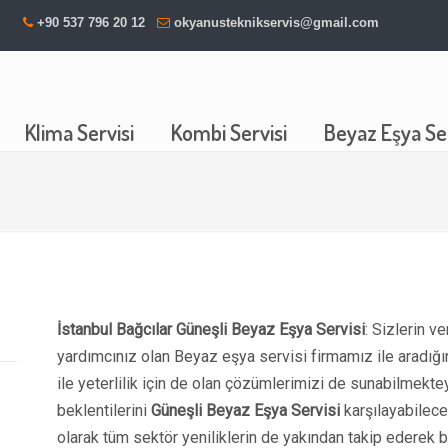
+90 537 796 20 12
okyanusteknikservis@gmail.com
Klima Servisi
Kombi Servisi
Beyaz Eşya Ser
İstanbul Bağcılar Güneşli Beyaz Eşya Servisi
: Sizlerin v
yardımcınız olan Beyaz eşya servisi firmamız ile aradığ
ile yeterlilik için de olan çözümlerimizi de sunabilmekte
beklentilerini
Güneşli Beyaz Eşya Servisi
karşılayabilecek
olarak tüm sektör yeniliklerin de yakından takip ederek 