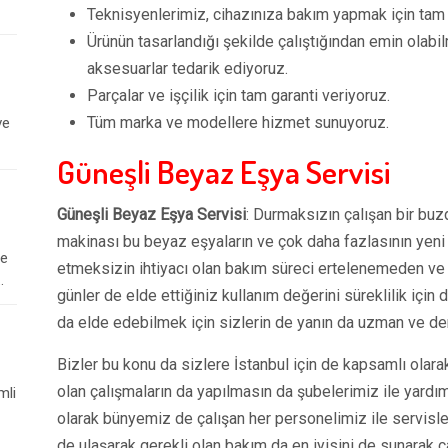
Teknisyenlerimiz, cihazınıza bakım yapmak için tam eğ
Ürünün tasarlandığı şekilde çalıştığından emin olabilm
aksesuarlar tedarik ediyoruz.
Parçalar ve işçilik için tam garanti veriyoruz.
Tüm marka ve modellere hizmet sunuyoruz.
ve
Güneşli Beyaz Eşya Servisi
Güneşli Beyaz Eşya Servisi
: Durmaksızın çalışan bir buz
makinası bu beyaz eşyaların ve çok daha fazlasının yeni
le
etmeksizin ihtiyacı olan bakım süreci ertelenemeden ve i
.
günler de elde ettiğiniz kullanım değerini süreklilik içi
da elde edebilmek için sizlerin de yanın da uzman ve dene
Bizler bu konu da sizlere İstanbul için de kapsamlı olara
olan çalışmaların da yapılmasın da şubelerimiz ile yardı
mli
olarak bünyemiz de çalışan her personelimiz ile servisler
de ulaşarak gerekli olan bakım da en iyisini de sunarak 