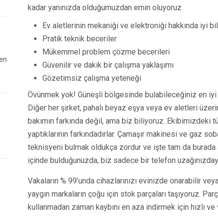
kadar yanınızda olduğumuzdan emin oluyoruz.
Ev aletlerinin mekaniği ve elektroniği hakkında iyi bil
Pratik teknik beceriler
Mükemmel problem çözme becerileri
 en
Güvenilir ve dakik bir çalışma yaklaşımı
Gözetimsiz çalışma yeteneği
Övünmek yok! Güneşli bölgesinde bulabileceğiniz en iy
Diğer her şirket, pahalı beyaz eşya veya ev aletleri üze
bakımın farkında değil, ama biz biliyoruz. Ekibimizdeki t
yaptıklarının farkındadırlar. Çamaşır makinesi ve gaz soba
teknisyeni bulmak oldukça zordur ve işte tam da burada a
içinde bulduğunuzda, biz sadece bir telefon uzağınızday
Vakaların % 99’unda cihazlarınızı evinizde onarabilir veya
yaygın markaların çoğu için stok parçaları taşıyoruz. Par
kullanmadan zaman kaybını en aza indirmek için hızlı ve v