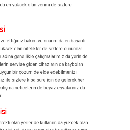
n da en yüksek olan verimi de sizlere
si
u ettiğiniz bakım ve onarım da en başarılı
yüksek olan nitelikler de sizlere sunumlar
 adına genellikle çalışmalarımız da yerin de
lerin servise giden cihazların da kaybolan
e uygun bir çözüm de elde edebilmenizi
z ile sizlere kısa süre için de gelerek her
çalışma neticelerin de beyaz eşyalarınız da
r.
si
erekli olan yerler de kullanım da yüksek olan