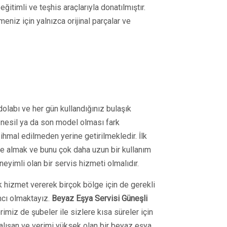
itimli ve teşhis araçlarıyla donatılmıştır.
eniz için yalnızca orijinal parçalar ve
dolabı ve her gün kullandığınız bulaşık
 nesil ya da son model olması fark
hmal edilmeden yerine getirilmekledir. İlk
n de almak ve bunu çok daha uzun bir kullanım
yimli olan bir servis hizmeti olmalıdır.
k hizmet vererek birçok bölge için de gerekli
mcı olmaktayız.
Beyaz Eşya Servisi
Güneşli
imiz de şubeler ile sizlere kısa süreler için
çalışan ve verimi yüksek olan bir beyaz eşya