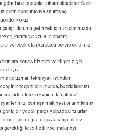
göre farklı sorunlar çıkarmaktadırlar. Sizin
uz derin dondurucuya ait ihtiyaç
 gönderiyoruz.
 çalışır duruma getirmek için araçlarımızda
emezse, kurutucunuzu alıp onarım
arar verecek olan kurutucu servis ekibimiz
en fırınlara servis hizmeti verdiğimiz gibi
rmekteyiz.
nmış üç uzman teknisyen istihdam
eceğinin tespiti durumunda, buzdolabınızı
sonra iade etme imkanına da sahibiz.
isyenlerimiz, çamaşır makinesi onarımlarının
a geniş bir yedek parça yelpazesi taşırlar,
etirmek için doğru parçaya sahip oluruz.
ı gerektiği tespit edilirse, makineyi