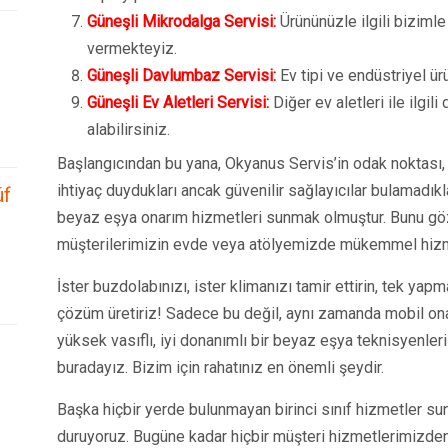
Güneşli Mikrodalga Servisi:
Ürününüzle ilgili biziml
vermekteyiz.
Güneşli Davlumbaz Servisi:
Ev tipi ve endüstriyel ürün
Güneşli Ev Aletleri Servisi:
Diğer ev aletleri ile ilgil
alabilirsiniz.
Başlangıcından bu yana, Okyanus Servis’in odak noktası, 
ihtiyaç duydukları ancak güvenilir sağlayıcılar bulamadık
üf
beyaz eşya onarım hizmetleri sunmak olmuştur. Bunu gö
müşterilerimizin evde veya atölyemizde mükemmel hizm
İster buzdolabınızı, ister klimanızı tamir ettirin, tek yap
çözüm üretiriz! Sadece bu değil, aynı zamanda mobil ona
yüksek vasıflı, iyi donanımlı bir beyaz eşya teknisyenleri
buradayız. Bizim için rahatınız en önemli şeydir.
Başka hiçbir yerde bulunmayan birinci sınıf hizmetler suna
duruyoruz. Bugüne kadar hiçbir müşteri hizmetlerimizd