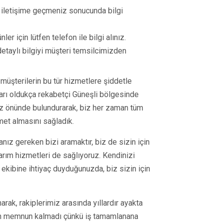
e iletişime geçmeniz sonucunda bilgi
ler için lütfen telefon ile bilgi alınız.
i detaylı bilgiyi müşteri temsilcimizden
müşterilerin bu tür hizmetlere şiddetle
ları oldukça rekabetçi Güneşli bölgesinde
z önünde bulundurarak, biz her zaman tüm
et almasını sağladık.
manız gereken bizi aramaktır, biz de sizin için
rım hizmetleri de sağlıyoruz. Kendinizi
 ekibine ihtiyaç duyduğunuzda, biz sizin için
rak, rakiplerimiz arasında yıllardır ayakta
en memnun kalmadı çünkü iş tamamlanana