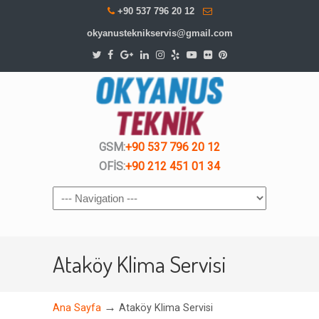
+90 537 796 20 12
okyanusteknikservis@gmail.com
GSM:
+90 537 796 20 12
OFİS:
+90 212 451 01 34
Navigation
Ataköy Klima Servisi
→
Ana Sayfa
Ataköy Klima Servisi