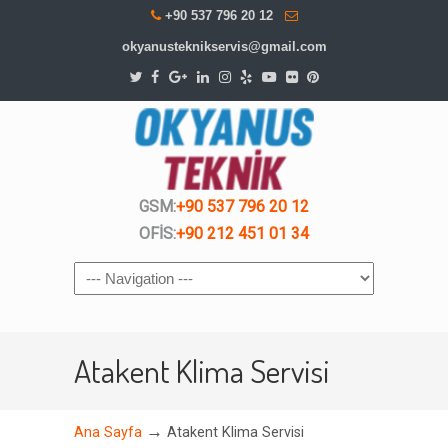
+90 537 796 20 12
okyanusteknikservis@gmail.com
GSM:
+90 537 796 20 12
OFİS:
+90 212 451 01 34
Navigation
Atakent Klima Servisi
→
Ana Sayfa
Atakent Klima Servisi