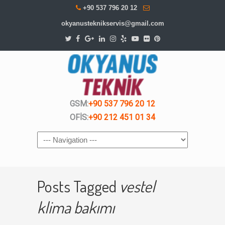
+90 537 796 20 12
okyanusteknikservis@gmail.com
GSM:
+90 537 796 20 12
OFİS:
+90 212 451 01 34
Navigation
Posts Tagged
vestel
klima bakımı