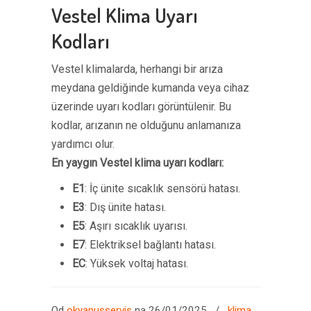
Vestel Klima Uyarı
Kodları
Vestel klimalarda, herhangi bir arıza
meydana geldiğinde kumanda veya cihaz
üzerinde uyarı kodları görüntülenir. Bu
kodlar, arızanın ne olduğunu anlamanıza
yardımcı olur.
En yaygın Vestel klima uyarı kodları:
E1
: İç ünite sıcaklık sensörü hatası.
E3
: Dış ünite hatası.
E5
: Aşırı sıcaklık uyarısı.
E7
: Elektriksel bağlantı hatası.
EC
: Yüksek voltaj hatası.
Od
okyanusservis
na 26/01/2025
/
klima