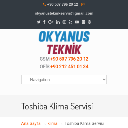
+90 537 796 20 12
okyanusteknikservis@gmail.com
GSM:
+90 537 796 20 12
OFİS:
+90 212 451 01 34
Navigation
Toshiba Klima Servisi
→
→
Ana Sayfa
klima
Toshiba Klima Servisi