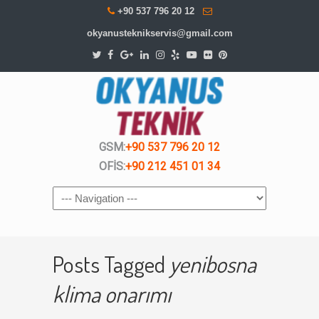
+90 537 796 20 12
okyanusteknikservis@gmail.com
GSM:
+90 537 796 20 12
OFİS:
+90 212 451 01 34
Navigation
Posts Tagged
yenibosna
klima onarımı