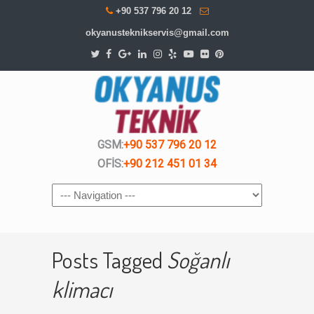
+90 537 796 20 12
okyanusteknikservis@gmail.com
GSM:
+90 537 796 20 12
OFİS:
+90 212 451 01 34
Navigation
Posts Tagged
Soğanlı
klimacı