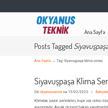
Navigation
Ana Sayfa
Posts Tagged
Siyavuşpaşa
→
Ana Sayfa
Tag: Siyavuşpaşa klima ustası
Siyavuşpaşa Klima Ser
Od
okyanusservis
na 13/02/2025
/
Bahçeli
Klimalar, yazın serinletici, kışın ise ısıtıcı
arasındadır. Ancak düzenli bakım yapılmadığı