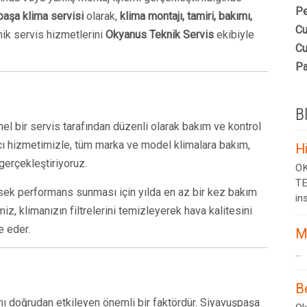
Pe
aşa klima servisi
olarak,
klima montajı, tamiri, bakımı,
Cu
nik servis hizmetlerini
Okyanus Teknik Servis
ekibiyle
Cu
Pa
B
el bir servis tarafından düzenli olarak bakım ve kontrol
ı hizmetimizle, tüm marka ve model klimalara bakım,
H
gerçekleştiriyoruz.
OK
TE
ksek performans sunması için yılda en az bir kez bakım
ins
z, klimanızın filtrelerini temizleyerek hava kalitesini
e eder.
M
...
B
nı doğrudan etkileyen önemli bir faktördür. Siyavuşpaşa