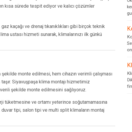
Ok
ı en kısa sürede tespit ediyor ve kalıcı çözümler
ke
gur
gaz kaçağı ve drenaj tıkanıklıkları gibi birçok teknik
K
ma ustası hizmeti sunarak, klimalarınızı ilk günkü
Ko
Se
on
K
Kl
 şekilde monte edilmesi, hem cihazın verimli çalışması
Di
taşır. Siyavuşpaşa klima montajı hizmetimiz
fi
venli şekilde monte edilmesini sağlıyoruz.
nerji tüketmesine ve ortamı yeterince soğutamamasına
duvar tipi, salon tipi ve multi split klimaların montaj