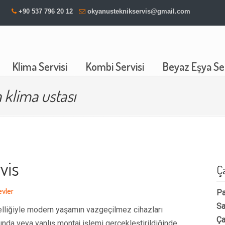
+90 537 796 20 12
okyanusteknikservis@gmail.com
Klima Servisi
Kombi Servisi
Beyaz Eşya Ser
 klima ustası
vis
Ç
evler
Pa
Sa
 özelliğiyle modern yaşamın vazgeçilmez cihazları
Ça
nda veya yanlış montaj işlemi gerçekleştirildiğinde