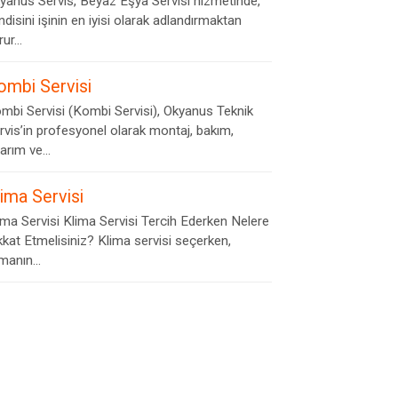
yanus Servis, Beyaz Eşya Servisi hizmetinde,
ndisini işinin en iyisi olarak adlandırmaktan
ur...
ombi Servisi
mbi Servisi (Kombi Servisi), Okyanus Teknik
rvis’in profesyonel olarak montaj, bakım,
arım ve...
lima Servisi
ima Servisi Klima Servisi Tercih Ederken Nelere
kkat Etmelisiniz? Klima servisi seçerken,
rmanın...