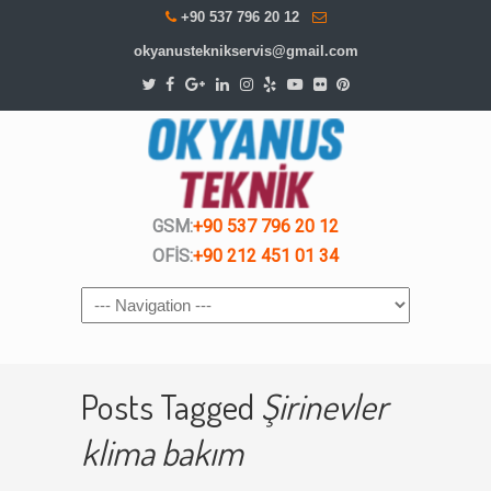
+90 537 796 20 12
okyanusteknikservis@gmail.com
GSM:
+90 537 796 20 12
OFİS:
+90 212 451 01 34
Navigation
Posts Tagged
Şirinevler
klima bakım