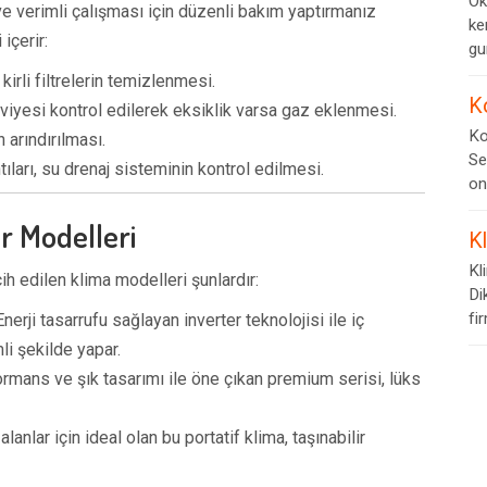
Ok
e verimli çalışması için düzenli bakım yaptırmanız
ke
içerir:
gur
irli filtrelerin temizlenmesi.
K
iyesi kontrol edilerek eksiklik varsa gaz eklenmesi.
Ko
n arındırılması.
Se
tıları, su drenaj sisteminin kontrol edilmesi.
on
r Modelleri
K
Kl
ih edilen klima modelleri şunlardır:
Di
fi
nerji tasarrufu sağlayan inverter teknolojisi ile iç
li şekilde yapar.
mans ve şık tasarımı ile öne çıkan premium serisi, lüks
lanlar için ideal olan bu portatif klima, taşınabilir