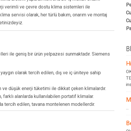
Pe
ji verimli ve çevre dostu klima sistemleri ile
Cu
klima servisi olarak, her türlü bakım, onarım ve montaj
Cu
tinizdeyiz.
Pa
B
lleri ile geniş bir ürün yelpazesi sunmaktadır. Siemens
H
OK
ygın olarak tercih edilen, dış ve iç üniteye sahip
TE
ins
n ve düşük enerji tüketimi ile dikkat çeken klimalardır.
 farklı alanlarda kullanılabilen portatif klimalar.
M
rda tercih edilen, tavana montelenen modellerdir.
...
B