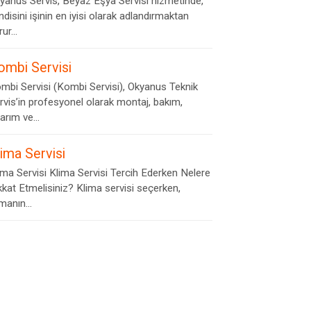
yanus Servis, Beyaz Eşya Servisi hizmetinde,
ndisini işinin en iyisi olarak adlandırmaktan
ur...
ombi Servisi
mbi Servisi (Kombi Servisi), Okyanus Teknik
rvis’in profesyonel olarak montaj, bakım,
arım ve...
lima Servisi
ima Servisi Klima Servisi Tercih Ederken Nelere
kkat Etmelisiniz? Klima servisi seçerken,
rmanın...