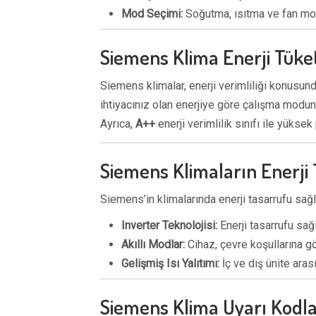
Mod Seçimi:
Soğutma, ısıtma ve fan modl
Siemens Klima Enerji Tüke
Siemens klimalar, enerji verimliliği konusund
ihtiyacınız olan enerjiye göre çalışma modun
Ayrıca,
A++
enerji verimlilik sınıfı ile yükse
Siemens Klimaların Enerji T
Siemens’in klimalarında enerji tasarrufu sağl
Inverter Teknolojisi:
Enerji tasarrufu sağ
Akıllı Modlar:
Cihaz, çevre koşullarına gö
Gelişmiş Isı Yalıtımı:
İç ve dış ünite arası
Siemens Klima Uyarı Kodla