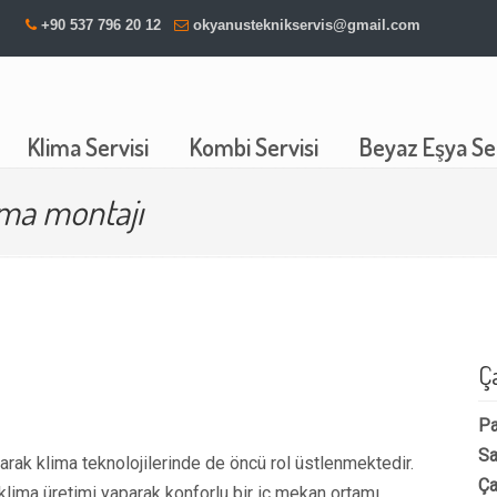
+90 537 796 20 12
okyanusteknikservis@gmail.com
Klima Servisi
Kombi Servisi
Beyaz Eşya Ser
ma montajı
Ç
Pa
Sa
rak klima teknolojilerinde de öncü rol üstlenmektedir.
Ça
 klima üretimi yaparak konforlu bir iç mekan ortamı