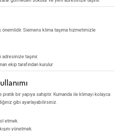
arar görmeden sökülür ve yeni adresinize taşınır.
k önemlidir. Siemens klima taşıma hizmetimizle
 adresinize taşınır.
an ekip tarafından kurulur.
ullanımı
pratik bir yapıya sahiptir. Kumanda ile klimayı kolayca
iğiniz gibi ayarlayabilirsiniz.
rol etmek.
akışını yönetmek.