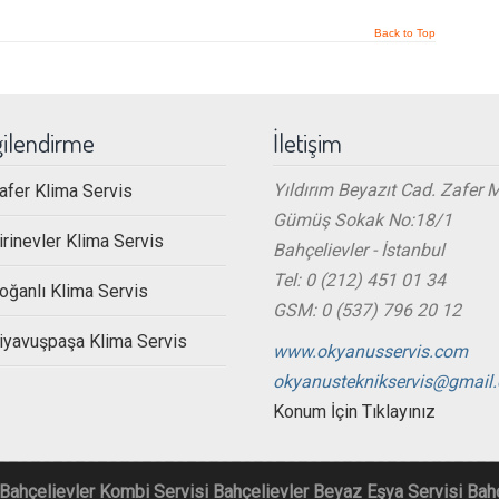
Back to Top
gilendirme
İletişim
Yıldırım Beyazıt Cad. Zafer 
afer Klima Servis
Gümüş Sokak No:18/1
irinevler Klima Servis
Bahçelievler - İstanbul
Tel: 0 (212) 451 01 34
oğanlı Klima Servis
GSM: 0 (537) 796 20 12
iyavuşpaşa Klima Servis
www.okyanusservis.com
okyanusteknikservis@gmail
Konum İçin Tıklayınız
 Bahçelievler
Kombi Servisi Bahçelievler
Beyaz Eşya Servisi Bahç