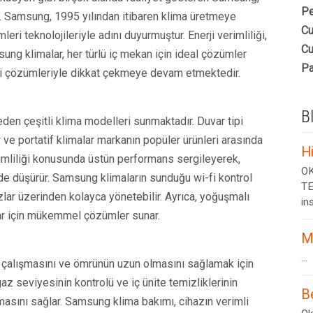
Pe
r. Samsung, 1995 yılından itibaren klima üretmeye
Cu
ri teknolojileriyle adını duyurmuştur. Enerji verimliliği,
Cu
msung klimalar, her türlü iç mekan için ideal çözümler
Pa
kçi çözümleriyle dikkat çekmeye devam etmektedir.
B
 eden çeşitli klima modelleri sunmaktadır. Duvar tipi
lar ve portatif klimalar markanın popüler ürünleri arasında
H
erimliliği konusunda üstün performans sergileyerek,
OK
lçüde düşürür. Samsung klimaların sunduğu wi-fi kontrol
TE
hazlar üzerinden kolayca yönetebilir. Ayrıca, yoğuşmalı
ins
lar için mükemmel çözümler sunar.
M
...
i çalışmasını ve ömrünün uzun olmasını sağlamak için
gaz seviyesinin kontrolü ve iç ünite temizliklerinin
B
masını sağlar. Samsung klima bakımı, cihazın verimli