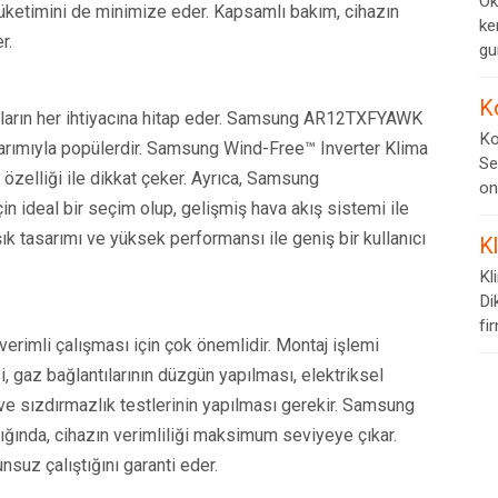
Ok
tüketimini de minimize eder. Kapsamlı bakım, cihazın
ke
r.
gur
K
cıların her ihtiyacına hitap eder. Samsung AR12TXFYAWK
Ko
sarımıyla popülerdir. Samsung Wind-Free™ Inverter Klima
Se
özelliği ile dikkat çeker. Ayrıca, Samsung
on
 ideal bir seçim olup, gelişmiş hava akış sistemi ile
ık tasarımı ve yüksek performansı ile geniş bir kullanıcı
K
Kl
Di
fi
verimli çalışması için çok önemlidir. Montaj işlemi
i, gaz bağlantılarının düzgün yapılması, elektriksel
 ve sızdırmazlık testlerinin yapılması gerekir. Samsung
dığında, cihazın verimliliği maksimum seviyeye çıkar.
nsuz çalıştığını garanti eder.