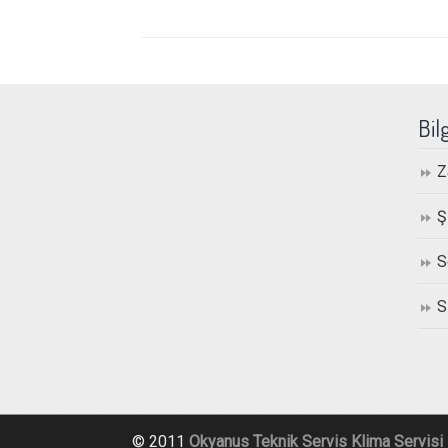
Bil
Z
Ş
S
S
© 2011
Okyanus Teknik Servis
Klima Servisi