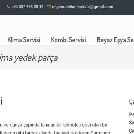
+90 537 796 20 12
okyanusteknikservis@gmail.com
Klima Servisi
Kombi Servisi
Beyaz Eşya Ser
ima yedek parça
i
Ç
Pa
Sa
ve dünya çapında tanınan bir teknoloji devi olan bir
Ça
ikasyon gibi birçok alanda faaliyet gösteren Samsung,