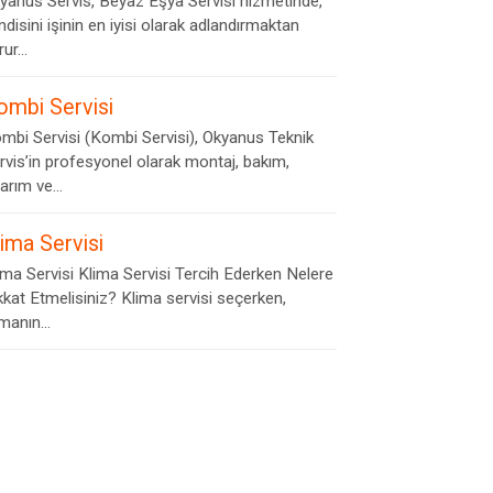
yanus Servis, Beyaz Eşya Servisi hizmetinde,
ndisini işinin en iyisi olarak adlandırmaktan
ur...
ombi Servisi
mbi Servisi (Kombi Servisi), Okyanus Teknik
rvis’in profesyonel olarak montaj, bakım,
arım ve...
lima Servisi
ima Servisi Klima Servisi Tercih Ederken Nelere
kkat Etmelisiniz? Klima servisi seçerken,
rmanın...