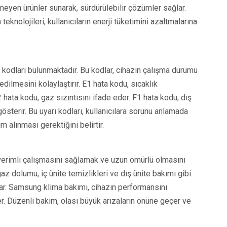
meyen ürünler sunarak, sürdürülebilir çözümler sağlar.
eknolojileri, kullanıcıların enerji tüketimini azaltmalarına
a kodları bulunmaktadır. Bu kodlar, cihazın çalışma durumu
 edilmesini kolaylaştırır. E1 hata kodu, sıcaklık
 hata kodu, gaz sızıntısını ifade eder. F1 hata kodu, dış
 gösterir. Bu uyarı kodları, kullanıcılara sorunu anlamada
 alınması gerektiğini belirtir.
verimli çalışmasını sağlamak ve uzun ömürlü olmasını
gaz dolumu, iç ünite temizlikleri ve dış ünite bakımı gibi
lar. Samsung klima bakımı, cihazın performansını
der. Düzenli bakım, olası büyük arızaların önüne geçer ve