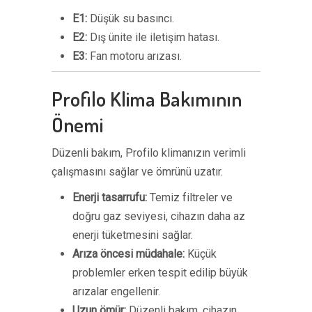
E1:
Düşük su basıncı.
E2:
Dış ünite ile iletişim hatası.
E3:
Fan motoru arızası.
Profilo Klima Bakımının
Önemi
Düzenli bakım, Profilo klimanızın verimli
çalışmasını sağlar ve ömrünü uzatır.
Enerji tasarrufu:
Temiz filtreler ve
doğru gaz seviyesi, cihazın daha az
enerji tüketmesini sağlar.
Arıza öncesi müdahale:
Küçük
problemler erken tespit edilip büyük
arızalar engellenir.
Uzun ömür:
Düzenli bakım, cihazın