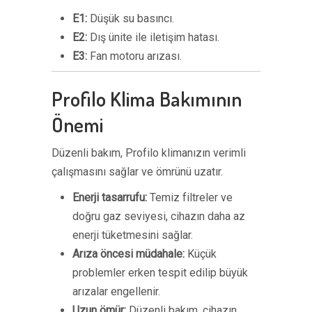
E1:
Düşük su basıncı.
E2:
Dış ünite ile iletişim hatası.
E3:
Fan motoru arızası.
Profilo Klima Bakımının
Önemi
Düzenli bakım, Profilo klimanızın verimli
çalışmasını sağlar ve ömrünü uzatır.
Enerji tasarrufu:
Temiz filtreler ve
doğru gaz seviyesi, cihazın daha az
enerji tüketmesini sağlar.
Arıza öncesi müdahale:
Küçük
problemler erken tespit edilip büyük
arızalar engellenir.
Uzun ömür:
Düzenli bakım, cihazın