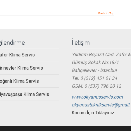
Back to Top
gilendirme
İletişim
Yıldırım Beyazıt Cad. Zafer 
afer Klima Servis
Gümüş Sokak No:18/1
irinevler Klima Servis
Bahçelievler - İstanbul
Tel: 0 (212) 451 01 34
oğanlı Klima Servis
GSM: 0 (537) 796 20 12
iyavuşpaşa Klima Servis
www.okyanusservis.com
okyanusteknikservis@gmail
Konum İçin Tıklayınız