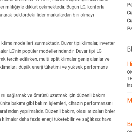
Pe
verimliliğiyle dikkat çekmektedir. Bugün LG, konforlu
Cu
unarak sektördeki lider markalardan biri olmayı
Cu
Pa
li klima modelleri sunmaktadır. Duvar tipi klimalar, inverter
B
imalar LG’nin popüler modellerindendir. Duvar tipi LG
ak tercih edilirken, multi split klimalar geniş alanlar ve
H
ter klimaları, düşük enerji tüketimi ve yüksek performans
OK
TE
ins
asını sağlamak ve ömrünü uzatmak için düzenli bakım
M
iç ünite bakımı gibi bakım işlemleri, cihazın performansını
...
tarafından yapılmalıdır. Düzenli bakım, olası arızaları önler
 klimalar daha fazla enerji tüketebilir ve sağlıksız hava
B