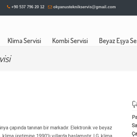
+90 537 796 20 12
okyanusteknikservis@gmail.com
Klima Servisi
Kombi Servisi
Beyaz Eşya Ser
visi
Ç
Pa
Sa
nya çapında tanınan bir markadır. Elektronik ve beyaz
Ça
 klima üretimine 1990’lı yıllarda başlamıştır. LG, klima