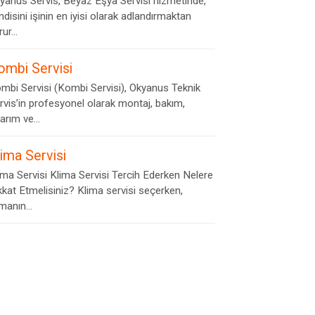
yanus Servis, Beyaz Eşya Servisi hizmetinde,
ndisini işinin en iyisi olarak adlandırmaktan
ur...
ombi Servisi
mbi Servisi (Kombi Servisi), Okyanus Teknik
rvis’in profesyonel olarak montaj, bakım,
arım ve...
lima Servisi
ima Servisi Klima Servisi Tercih Ederken Nelere
kkat Etmelisiniz? Klima servisi seçerken,
rmanın...