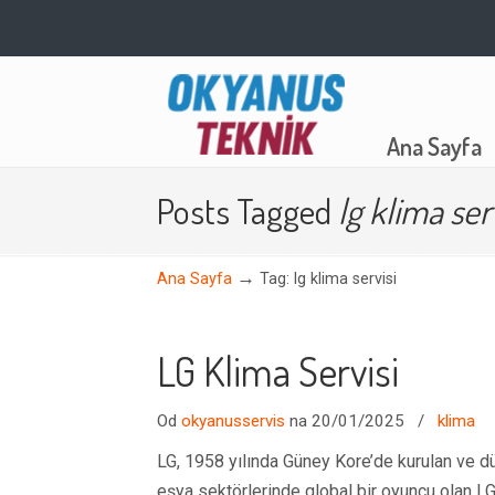
Navigation
Ana Sayfa
Posts Tagged
lg klima ser
→
Ana Sayfa
Tag: lg klima servisi
LG Klima Servisi
Od
okyanusservis
na 20/01/2025
/
klima
LG, 1958 yılında Güney Kore’de kurulan ve dü
eşya sektörlerinde global bir oyuncu olan LG,