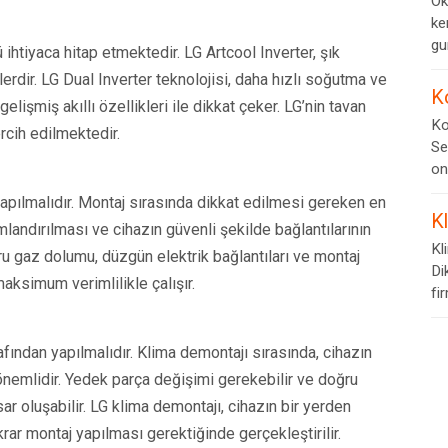
Ok
ke
gur
 ihtiyaca hitap etmektedir. LG Artcool Inverter, şık
lerdir. LG Dual Inverter teknolojisi, daha hızlı soğutma ve
K
lişmiş akıllı özellikleri ile dikkat çeker. LG’nin tavan
Ko
tercih edilmektedir.
Se
on
apılmalıdır. Montaj sırasında dikkat edilmesi gereken en
K
landırılması ve cihazın güvenli şekilde bağlantılarının
Kl
ru gaz dolumu, düzgün elektrik bağlantıları ve montaj
Di
maksimum verimlilikle çalışır.
fi
fından yapılmalıdır. Klima demontajı sırasında, cihazın
önemlidir. Yedek parça değişimi gerekebilir ve doğru
ar oluşabilir. LG klima demontajı, cihazın bir yerden
rar montaj yapılması gerektiğinde gerçekleştirilir.