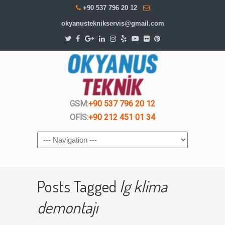
+90 537 796 20 12
okyanusteknikservis@gmail.com
GSM:
+90 537 796 20 12
OFİS:
+90 212 451 01 34
Navigation
Posts Tagged
lg klima
demontajı