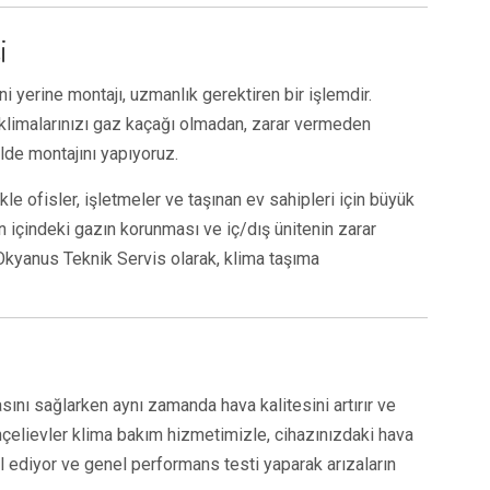
i
 yerine montajı, uzmanlık gerektiren bir işlemdir.
 klimalarınızı gaz kaçağı olmadan, zarar vermeden
lde montajını yapıyoruz.
e ofisler, işletmeler ve taşınan ev sahipleri için büyük
n içindeki gazın korunması ve iç/dış ünitenin zarar
Okyanus Teknik Servis olarak, klima taşıma
sını sağlarken aynı zamanda hava kalitesini artırır ve
hçelievler klima bakım hizmetimizle, cihazınızdaki hava
rol ediyor ve genel performans testi yaparak arızaların