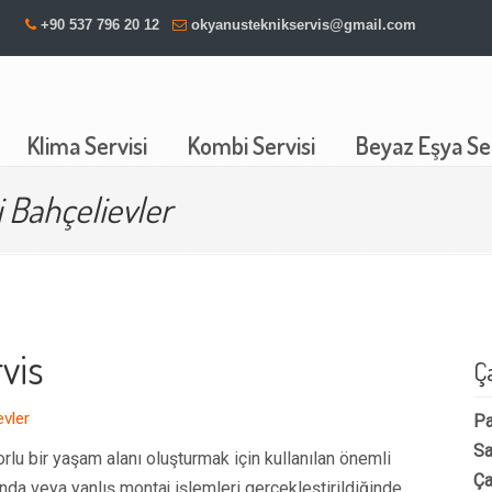
+90 537 796 20 12
okyanusteknikservis@gmail.com
Klima Servisi
Kombi Servisi
Beyaz Eşya Ser
i Bahçelievler
vis
Ç
evler
Pa
Sa
rlu bir yaşam alanı oluşturmak için kullanılan önemli
Ça
nda veya yanlış montaj işlemleri gerçekleştirildiğinde,