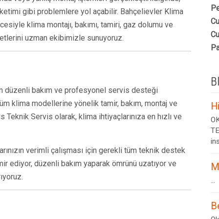
Pe
ketimi gibi problemlere yol açabilir. Bahçelievler Klima
Cu
esiyle klima montajı, bakımı, tamiri, gaz dolumu ve
Cu
metlerini uzman ekibimizle sunuyoruz.
Pa
B
çin düzenli bakım ve profesyonel servis desteği
 tüm klima modellerine yönelik tamir, bakım, montaj ve
H
Teknik Servis olarak, klima ihtiyaçlarınıza en hızlı ve
OK
TE
ins
arınızın verimli çalışması için gerekli tüm teknik destek
tamir ediyor, düzenli bakım yaparak ömrünü uzatıyor ve
M
rıyoruz.
...
B