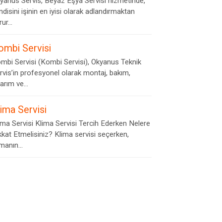
yanus Servis, Beyaz Eşya Servisi hizmetinde,
ndisini işinin en iyisi olarak adlandırmaktan
ur...
ombi Servisi
mbi Servisi (Kombi Servisi), Okyanus Teknik
rvis’in profesyonel olarak montaj, bakım,
arım ve...
lima Servisi
ima Servisi Klima Servisi Tercih Ederken Nelere
kkat Etmelisiniz? Klima servisi seçerken,
rmanın...