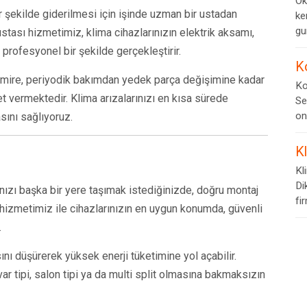
Ok
ir şekilde giderilmesi için işinde uzman bir ustadan
ke
gur
stası hizmetimiz, klima cihazlarınızın elektrik aksamı,
i profesyonel bir şekilde gerçekleştirir.
K
amire, periyodik bakımdan yedek parça değişimine kadar
Ko
t vermektedir. Klima arızalarınızı en kısa sürede
Se
on
sını sağlıyoruz.
K
Kl
Di
nızı başka bir yere taşımak istediğinizde, doğru montaj
fi
 hizmetimiz ile cihazlarınızın en uygun konumda, güvenli
.
ını düşürerek yüksek enerji tüketimine yol açabilir.
r tipi, salon tipi ya da multi split olmasına bakmaksızın